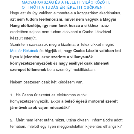
MAGYARORSZÁG ÉS A FEJLETT VILÁG KÖZÖTT,
OTT NŐTT A TUDÁS ÉRTÉKE, ITT CSÖKKENT
Hogy ezt és így valóban elmondta-e a közgazdász akadémikus,
azt nem tudom leellenőrizni, mivel nem vagyok a Magyar
Hang előfizetője, így nem férek hozzá a cikkhez
, azaz
eredetiben sajnos nem tudom elolvasni a Csaba Lászlóval
készült interjút.
Szerintem szavazzuk meg a bizalmat a Telex cikkét megíró
Molnár Rékának
és higyjük el, hogy
Csaba László valóban tett
ilyen kijelentést
, azaz
szerinte a villanyautók
környezetszennyezőek
és
nagy eséllyel csak átmeneti
szerepet töltenenek
be a személyi mobilitásban.
Nekem összesen csak két kérdésem van.
1., Ha Csaba úr szerint az elektromos autók
környezetszennyezők, akkor
a belső égésű motorral szerelt
járművek azok vajon micsodák
?
2., Miért nem lehet utána nézni, utána olvasni, informálódni adott
témában, mielőtt egy ilyen meggondolatlan kijelentés elhangzik?