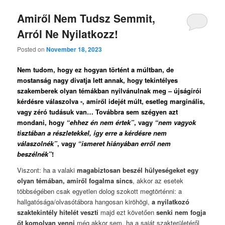
Amiről Nem Tudsz Semmit,
Arról Ne Nyilatkozz!
Posted on
November 18, 2023
Nem tudom, hogy ez hogyan történt a múltban, de
mostanság nagy divatja lett annak, hogy tekintélyes
szakemberek olyan témákban nyilvánulnak meg – újságírói
kérdésre válaszolva -, amiről idejét múlt, esetleg marginális,
vagy zéró tudásuk van… Továbbra sem szégyen azt
mondani, hogy
“ehhez én nem értek”
, vagy
“nem vagyok
tisztában a részletekkel, így erre a kérdésre nem
válaszolnék”
, vagy
“ismeret hiányában erről nem
beszélnék”
!
Viszont: ha a valaki
magabiztosan beszél hülyeségeket egy
olyan témában, amiről fogalma sincs
, akkor az esetek
többségében csak egyetlen dolog szokott megtörténni: a
hallgatósága/olvasótábora hangosan kiröhögi,
a nyilatkozó
szaktekintély hitelét veszti
majd ezt követően
senki nem fogja
őt komolyan venni
még akkor sem, ha a saját szakterületéről