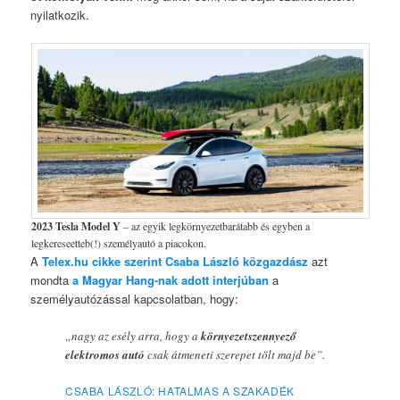
nyilatkozik.
2023 Tesla Model Y
– az egyik legkörnyezetbarátabb és egyben a
legkereseetteb(!) személyautó a piacokon.
A
Telex.hu cikke szerint Csaba László közgazdász
azt
mondta
a Magyar Hang-nak adott interjúban
a
személyautózással kapcsolatban, hogy:
„nagy az esély arra, hogy a
környezetszennyező
elektromos autó
csak átmeneti szerepet tölt majd be”.
CSABA LÁSZLÓ: HATALMAS A SZAKADÉK