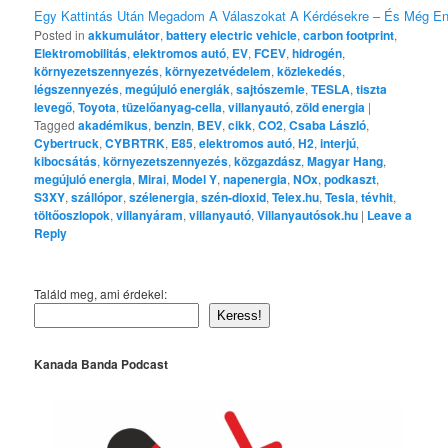
Egy Kattintás Után Megadom A Válaszokat A Kérdésekre – És Még E
Posted in
akkumulátor
,
battery electric vehicle
,
carbon footprint
,
Elektromobilitás
,
elektromos autó
,
EV
,
FCEV
,
hidrogén
,
környezetszennyezés
,
környezetvédelem
,
közlekedés
,
légszennyezés
,
megújuló energiák
,
sajtószemle
,
TESLA
,
tiszta
levegő
,
Toyota
,
tüzelőanyag-cella
,
villanyautó
,
zöld energia
|
Tagged
akadémikus
,
benzin
,
BEV
,
cikk
,
CO2
,
Csaba László
,
Cybertruck
,
CYBRTRK
,
E85
,
elektromos autó
,
H2
,
interjú
,
kibocsátás
,
környezetszennyezés
,
közgazdász
,
Magyar Hang
,
megújuló energia
,
Mirai
,
Model Y
,
napenergia
,
NOx
,
podkaszt
,
S3XY
,
szállópor
,
szélenergia
,
szén-dioxid
,
Telex.hu
,
Tesla
,
tévhit
,
töltőoszlopok
,
villanyáram
,
villanyautó
,
Villanyautósok.hu
|
Leave a
Reply
Találd meg, ami érdekel:
Keress!
Kanada Banda Podcast