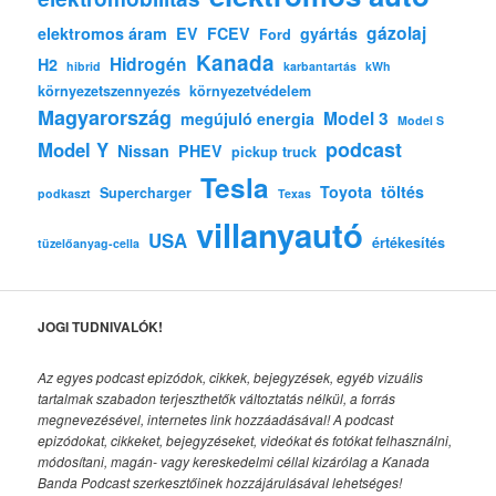
gázolaj
elektromos áram
EV
FCEV
gyártás
Ford
Kanada
Hidrogén
H2
hibrid
karbantartás
kWh
környezetszennyezés
környezetvédelem
Magyarország
Model 3
megújuló energia
Model S
podcast
Model Y
Nissan
PHEV
pickup truck
Tesla
Toyota
töltés
Supercharger
podkaszt
Texas
villanyautó
USA
értékesítés
tüzelőanyag-cella
JOGI TUDNIVALÓK!
Az egyes podcast epizódok, cikkek, bejegyzések, egyéb vizuális
tartalmak szabadon terjeszthetők változtatás nélkül, a forrás
megnevezésével, internetes link hozzáadásával!
A podcast
epizódokat, cikkeket, bejegyzéseket, videókat és fotókat felhasználni,
módosítani, magán- vagy kereskedelmi céllal kizárólag a Kanada
Banda Podcast szerkesztőinek hozzájárulásával lehetséges!