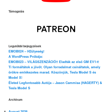
Támogatás
Legutóbbi bejegyzések
EMOB024 – H2ülyeség!
A WordPress Próbája:
EMOB023 – VILÁGSZENZÁCIÓ!! Eladták az első GM EV1-t!
Ti formáltátok a jövőt. Olyan forradalmat csináltatok, amely
örökre emlékezetes marad. Köszönjük, Tesla Model S és
Model X!
Életed Legfontosabb Autója – Jason Cammisa (HAGERTY) &
Tesla Model S
Archívum
August 2026