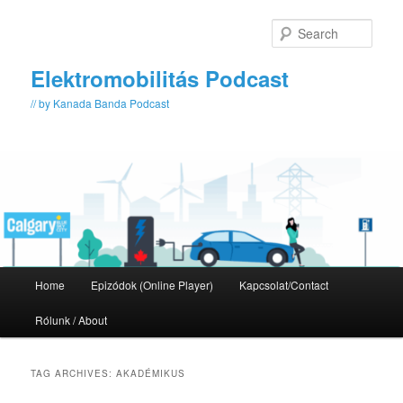
Skip
Skip
to
to
Sear
primary
secondary
content
content
Elektromobilitás Podcast
// by Kanada Banda Podcast
Main
Home
Epizódok (Online Player)
Kapcsolat/Contact
menu
Rólunk / About
TAG ARCHIVES:
AKADÉMIKUS