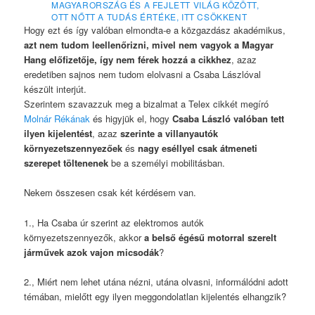
MAGYARORSZÁG ÉS A FEJLETT VILÁG KÖZÖTT,
OTT NŐTT A TUDÁS ÉRTÉKE, ITT CSÖKKENT
Hogy ezt és így valóban elmondta-e a közgazdász akadémikus,
azt nem tudom leellenőrizni, mivel nem vagyok a Magyar
Hang előfizetője, így nem férek hozzá a cikkhez
, azaz
eredetiben sajnos nem tudom elolvasni a Csaba Lászlóval
készült interjút.
Szerintem szavazzuk meg a bizalmat a Telex cikkét megíró
Molnár Rékának
és higyjük el, hogy
Csaba László valóban tett
ilyen kijelentést
, azaz
szerinte a villanyautók
környezetszennyezőek
és
nagy eséllyel csak átmeneti
szerepet töltenenek
be a személyi mobilitásban.
Nekem összesen csak két kérdésem van.
1., Ha Csaba úr szerint az elektromos autók
környezetszennyezők, akkor
a belső égésű motorral szerelt
járművek azok vajon micsodák
?
2., Miért nem lehet utána nézni, utána olvasni, informálódni adott
témában, mielőtt egy ilyen meggondolatlan kijelentés elhangzik?