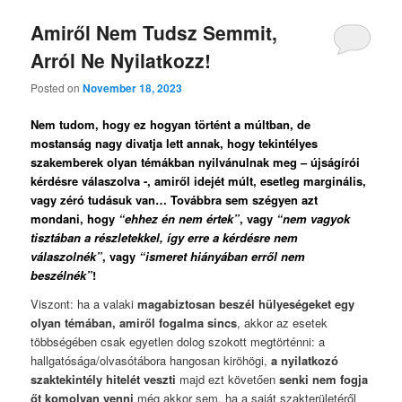
Amiről Nem Tudsz Semmit,
Arról Ne Nyilatkozz!
Posted on
November 18, 2023
Nem tudom, hogy ez hogyan történt a múltban, de
mostanság nagy divatja lett annak, hogy tekintélyes
szakemberek olyan témákban nyilvánulnak meg – újságírói
kérdésre válaszolva -, amiről idejét múlt, esetleg marginális,
vagy zéró tudásuk van… Továbbra sem szégyen azt
mondani, hogy
“ehhez én nem értek”
, vagy
“nem vagyok
tisztában a részletekkel, így erre a kérdésre nem
válaszolnék”
, vagy
“ismeret hiányában erről nem
beszélnék”
!
Viszont: ha a valaki
magabiztosan beszél hülyeségeket egy
olyan témában, amiről fogalma sincs
, akkor az esetek
többségében csak egyetlen dolog szokott megtörténni: a
hallgatósága/olvasótábora hangosan kiröhögi,
a nyilatkozó
szaktekintély hitelét veszti
majd ezt követően
senki nem fogja
őt komolyan venni
még akkor sem, ha a saját szakterületéről