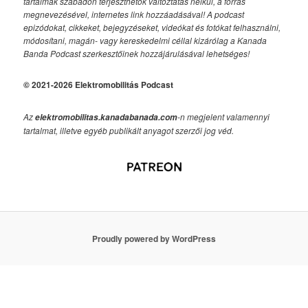
tartalmak szabadon terjeszthetők változtatás nélkül, a forrás
megnevezésével, internetes link hozzáadásával!
A podcast
epizódokat, cikkeket, bejegyzéseket, videókat és fotókat felhasználni,
módosítani, magán- vagy kereskedelmi céllal kizárólag a Kanada
Banda Podcast szerkesztőinek hozzájárulásával lehetséges!
© 2021-2026 Elektromobilitás Podcast
Az
-n megjelent valamennyi
elektromobilitas.kanadabanada.com
tartalmat, illetve egyéb publikált anyagot szerzői jog véd.
Proudly powered by WordPress