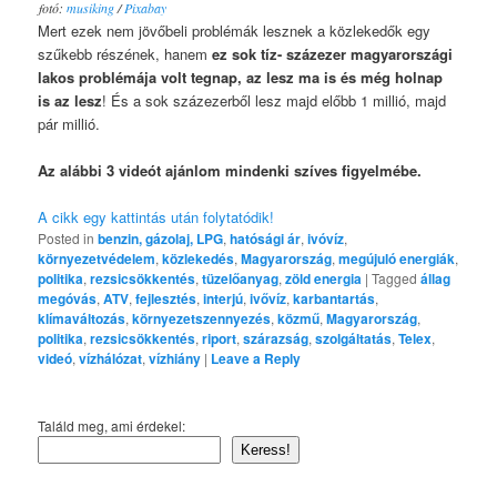
fotó:
musiking
/
Pixabay
Mert ezek nem jövőbeli problémák lesznek a közlekedők egy
szűkebb részének, hanem
ez sok tíz- százezer magyarországi
lakos problémája volt tegnap, az lesz ma is és még holnap
is az lesz
! És a sok százezerből lesz majd előbb 1 millió, majd
pár millió.
Az alábbi 3 videót ajánlom mindenki szíves figyelmébe.
A cikk egy kattintás után folytatódik!
Posted in
benzin, gázolaj, LPG
,
hatósági ár
,
ivóvíz
,
környezetvédelem
,
közlekedés
,
Magyarország
,
megújuló energiák
,
politika
,
rezsicsökkentés
,
tüzelőanyag
,
zöld energia
|
Tagged
állag
megóvás
,
ATV
,
fejlesztés
,
interjú
,
ivővíz
,
karbantartás
,
klímaváltozás
,
környezetszennyezés
,
közmű
,
Magyarország
,
politika
,
rezsicsökkentés
,
riport
,
szárazság
,
szolgáltatás
,
Telex
,
videó
,
vízhálózat
,
vízhiány
|
Leave a Reply
Találd meg, ami érdekel:
Keress!