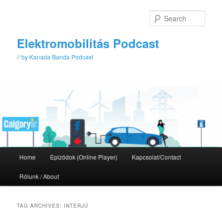
Skip
Skip
to
to
Sear
primary
secondary
content
content
Elektromobilitás Podcast
// by Kanada Banda Podcast
Main
Home
Epizódok (Online Player)
Kapcsolat/Contact
menu
Rólunk / About
TAG ARCHIVES:
INTERJÚ