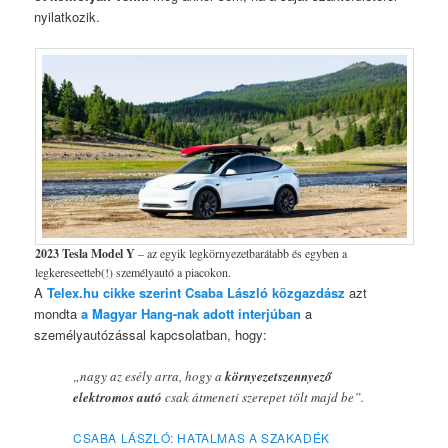
nyilatkozik.
2023 Tesla Model Y
– az egyik legkörnyezetbarátabb és egyben a
legkereseetteb(!) személyautó a piacokon.
A
Telex.hu cikke szerint Csaba László közgazdász
azt
mondta
a Magyar Hang-nak adott interjúban
a
személyautózással kapcsolatban, hogy:
„nagy az esély arra, hogy a
környezetszennyező
elektromos autó
csak átmeneti szerepet tölt majd be”.
CSABA LÁSZLÓ: HATALMAS A SZAKADÉK