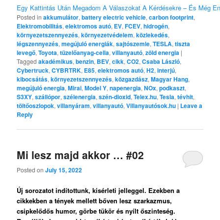
Egy Kattintás Után Megadom A Válaszokat A Kérdésekre – És Még E
Posted in
akkumulátor
,
battery electric vehicle
,
carbon footprint
,
Elektromobilitás
,
elektromos autó
,
EV
,
FCEV
,
hidrogén
,
környezetszennyezés
,
környezetvédelem
,
közlekedés
,
légszennyezés
,
megújuló energiák
,
sajtószemle
,
TESLA
,
tiszta
levegő
,
Toyota
,
tüzelőanyag-cella
,
villanyautó
,
zöld energia
|
Tagged
akadémikus
,
benzin
,
BEV
,
cikk
,
CO2
,
Csaba László
,
Cybertruck
,
CYBRTRK
,
E85
,
elektromos autó
,
H2
,
interjú
,
kibocsátás
,
környezetszennyezés
,
közgazdász
,
Magyar Hang
,
megújuló energia
,
Mirai
,
Model Y
,
napenergia
,
NOx
,
podkaszt
,
S3XY
,
szállópor
,
szélenergia
,
szén-dioxid
,
Telex.hu
,
Tesla
,
tévhit
,
töltőoszlopok
,
villanyáram
,
villanyautó
,
Villanyautósok.hu
|
Leave a
Reply
Mi lesz majd akkor … #02
Posted on
July 15, 2022
Új sorozatot indítottunk, kisérleti jelleggel. Ezekben a
cikkekben a tények mellett bőven lesz szarkazmus,
csipkelődős humor, görbe tükör és nyílt őszinteség.