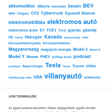
BEV
akkumulátor
benzin
Alberta
bemutató
Cybertruck
CO2
Egyesült Államok
Calgary
BMW
elektromos autó
elektromobilitás
gázolaj
elektromos áram
EV
FCEV
gyártás
Ford
Kanada
Hidrogén
H2
hibrid
karbantartás
kWh
környezetszennyezés
környezetvédelem
Magyarország
Model 3
megújuló energia
Model S
podcast
Model Y
Nissan
PHEV
pickup truck
Tesla
Toyota
töltés
Supercharger
podkaszt
Texas
villanyautó
USA
értékesítés
tüzelőanyag-cella
JOGI TUDNIVALÓK!
Az egyes podcast epizódok, cikkek, bejegyzések, egyéb vizuális