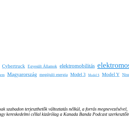
elektromo
elektromobilitás
Cybertruck
Egyesült Államok
Magyarország
Model Y
Model 3
megújuló energia
Nis
lem
Model S
mak szabadon terjeszthetők változtatás nélkül, a forrás megnevezésével,
vagy kereskedelmi céllal kizárólag a Kanada Banda Podcast szerkesztői