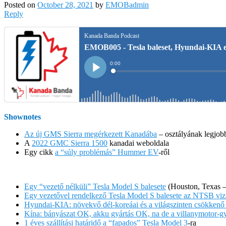
Posted on
October 28, 2021
by
EMOBadmin
Reply
Shownotes
Az új GMS Sierra megérkezett Kanadába
– osztályának legjobb
A
2022 GMC Sierra 1500
kanadai weboldala
Egy cikk
a “súly problémás” Hummer EV
-ről
Egy “vezető nélküli” Tesla Model S balesete
(Houston, Texas – 
Egy vezetővel rendelkező Tesla Model S balesete az NTSB vizs
Hyundai-KIA: növekvő dél-koreáai és a világszinten csökkenő
Kína: bányászat OK, akku gyártás OK, na de a villanymotor-gy
1 éves szállítási határidő a “fapados” Tesla Model 3
-ra