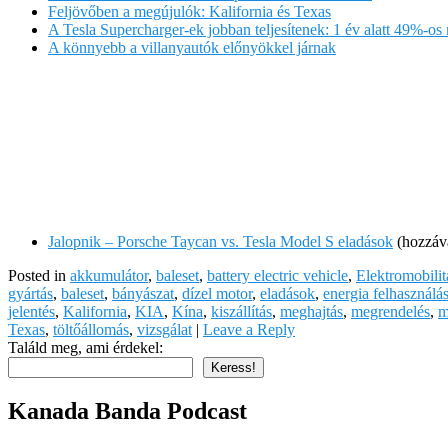
Feljövőben a megújulók: Kalifornia és Texas
A Tesla Supercharger-ek jobban teljesítenek: 1 év alatt 49%-o
A könnyebb a villanyautók előnyökkel járnak
Jalopnik – Porsche Taycan vs. Tesla Model S eladások
(hozzáva
Posted in
akkumulátor
,
baleset
,
battery electric vehicle
,
Elektromobilit
gyártás
,
baleset
,
bányászat
,
dízel motor
,
eladások
,
energia felhasználá
jelentés
,
Kalifornia
,
KIA
,
Kína
,
kiszállítás
,
meghajtás
,
megrendelés
,
m
Texas
,
töltőállomás
,
vizsgálat
|
Leave a Reply
Találd meg, ami érdekel:
Keress!
Kanada Banda Podcast