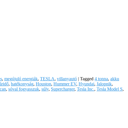
s
,
megújuló energiák
,
TESLA
,
villanyautó
|
Tagged
4 tonna
,
akku
áridő
,
hatékonyság
,
Houston
,
Hummer EV
,
Hyundai
,
Jalopnik
,
can
,
sóval fogyasszuk
,
súly
,
Supercharger
,
Tesla Inc.
,
Tesla Model S
,