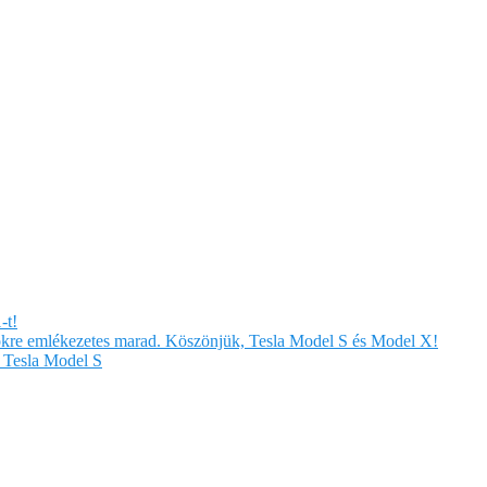
-t!
örökre emlékezetes marad. Köszönjük, Tesla Model S és Model X!
Tesla Model S