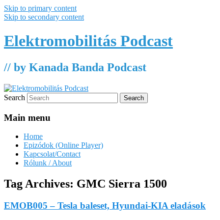
Skip to primary content
Skip to secondary content
Elektromobilitás Podcast
// by Kanada Banda Podcast
Search
Main menu
Home
Epizódok (Online Player)
Kapcsolat/Contact
Rólunk / About
Tag Archives:
GMC Sierra 1500
EMOB005 – Tesla baleset, Hyundai-KIA eladások