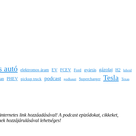
s autó
gázolaj
elektromos áram
EV
FCEV
gyártás
H2
Ford
hibrid
Tesla
podcast
san
PHEV
pickup truck
Supercharger
podkaszt
Texas
 internetes link hozzáadásával!
A podcast epizódokat, cikkeket,
nek hozzájárulásával lehetséges!