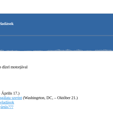
 dízel motorjával
Április 17.)
gálata szerint
(Washingrton, DC, – Október 21.)
 eladások
ártás???