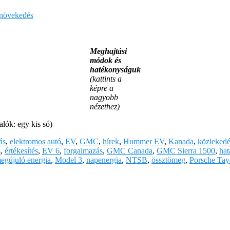
s növekedés
Meghajtási
módok és
hatékonyságuk
(kattints a
képre a
nagyobb
nézethez)
lók: egy kis só)
ás
,
elektromos autó
,
EV
,
GMC
,
hírek
,
Hummer EV
,
Kanada
,
közlekedé
s
,
értékesítés
,
EV 6
,
forgalmazás
,
GMC Canada
,
GMC Sierra 1500
,
hat
egújuló energia
,
Model 3
,
napenergia
,
NTSB
,
össztömeg
,
Porsche Tay