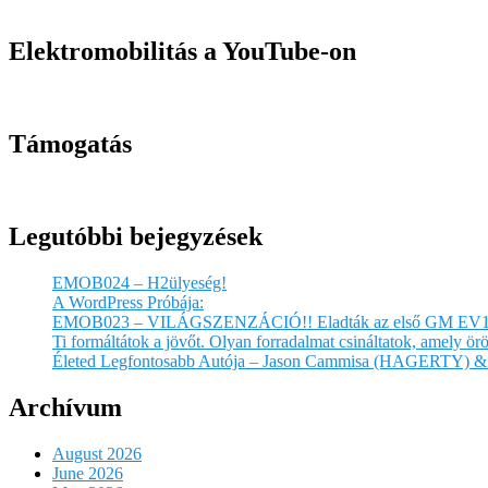
Elektromobilitás a YouTube-on
Támogatás
Legutóbbi bejegyzések
EMOB024 – H2ülyeség!
A WordPress Próbája:
EMOB023 – VILÁGSZENZÁCIÓ!! Eladták az első GM EV1
Ti formáltátok a jövőt. Olyan forradalmat csináltatok, amely 
Életed Legfontosabb Autója – Jason Cammisa (HAGERTY) & 
Archívum
August 2026
June 2026