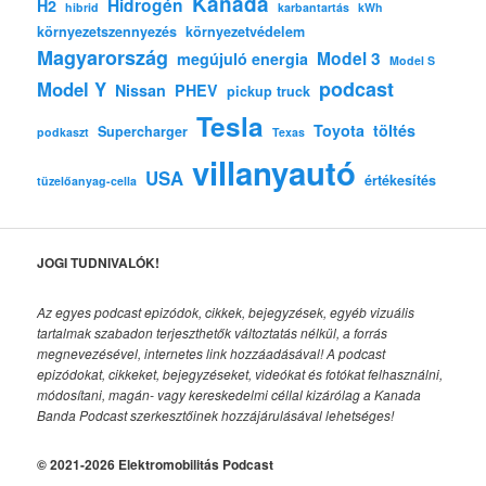
Kanada
Hidrogén
H2
hibrid
karbantartás
kWh
környezetszennyezés
környezetvédelem
Magyarország
Model 3
megújuló energia
Model S
podcast
Model Y
Nissan
PHEV
pickup truck
Tesla
Toyota
töltés
Supercharger
podkaszt
Texas
villanyautó
USA
értékesítés
tüzelőanyag-cella
JOGI TUDNIVALÓK!
Az egyes podcast epizódok, cikkek, bejegyzések, egyéb vizuális
tartalmak szabadon terjeszthetők változtatás nélkül, a forrás
megnevezésével, internetes link hozzáadásával!
A podcast
epizódokat, cikkeket, bejegyzéseket, videókat és fotókat felhasználni,
módosítani, magán- vagy kereskedelmi céllal kizárólag a Kanada
Banda Podcast szerkesztőinek hozzájárulásával lehetséges!
© 2021-2026 Elektromobilitás Podcast