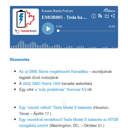
Shownotes
Az új GMS Sierra megérkezett Kanadába
– osztályának
legjobb dízel motorjával
A
2022 GMC Sierra 1500
kanadai weboldala
Egy cikk
a “súly problémás” Hummer EV
-ről
Egy “vezető nélküli” Tesla Model S balesete
(Houston,
Texas – Április 17.)
Egy vezetővel rendelkező Tesla Model S balesete az NTSB
vizsgálata szerint
(Washingrton, DC, – Október 21.)