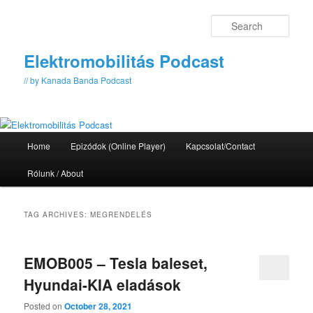
Skip
Skip
to
to
Sear
primary
secondary
content
content
Elektromobilitás Podcast
// by Kanada Banda Podcast
Main
Home
Epizódok (Online Player)
Kapcsolat/Contact
menu
Rólunk / About
TAG ARCHIVES:
MEGRENDELÉS
EMOB005 – Tesla baleset,
Hyundai-KIA eladások
Posted on
October 28, 2021