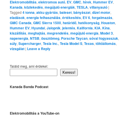
Elektromobilitás
,
elektromos autó
,
EV
,
GMC
,
hírek
,
Hummer EV
,
Kanada
,
közlekedés
,
megújuló energiák
,
TESLA
,
villanyautó
|
Tagged
4 tonna
,
akku gyártás
,
baleset
,
bányászat
,
dízel motor
,
eladások
,
energia felhasználás
,
értékesítés
,
EV 6
,
forgalmazás
,
GMC Canada
,
GMC Sierra 1500
,
határidő
,
hatékonyság
,
Houston
,
Hummer EV
,
Hyundai
,
Jalopnik
,
jelentés
,
Kalifornia
,
KIA
,
Kína
,
kiszállítás
,
meghajtás
,
megrendelés
,
megújuló energia
,
Model 3
,
napenergia
,
NTSB
,
össztömeg
,
Porsche Taycan
,
sóval fogyasszuk
,
súly
,
Supercharger
,
Tesla Inc.
,
Tesla Model S
,
Texas
,
töltőállomás
,
vizsgálat
|
Leave a Reply
Találd meg, ami érdekel:
Keress!
Kanada Banda Podcast
Elektromobilitás a YouTube-on