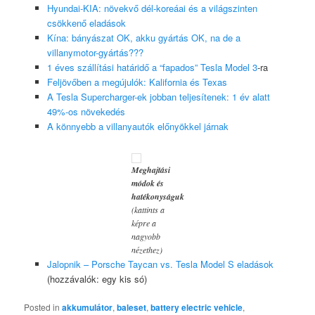
Hyundai-KIA: növekvő dél-koreáai és a világszinten
csökkenő eladások
Kína: bányászat OK, akku gyártás OK, na de a
villanymotor-gyártás???
1 éves szállítási határidő a “fapados” Tesla Model 3
-ra
Feljövőben a megújulók: Kalifornia és Texas
A Tesla Supercharger-ek jobban teljesítenek: 1 év alatt
49%-os növekedés
A könnyebb a villanyautók előnyökkel járnak
Meghajtási
módok és
hatékonyságuk
(kattints a
képre a
nagyobb
nézethez)
Jalopnik – Porsche Taycan vs. Tesla Model S eladások
(hozzávalók: egy kis só)
Posted in
akkumulátor
,
baleset
,
battery electric vehicle
,