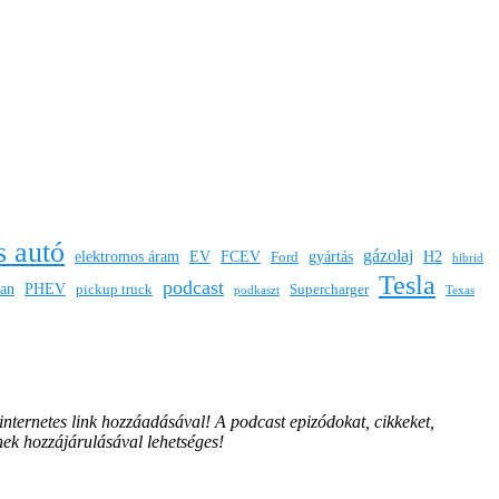
s autó
gázolaj
elektromos áram
EV
FCEV
gyártás
H2
Ford
hibrid
Tesla
podcast
san
PHEV
pickup truck
Supercharger
podkaszt
Texas
 internetes link hozzáadásával!
A podcast epizódokat, cikkeket,
nek hozzájárulásával lehetséges!