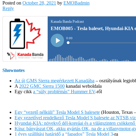
Posted on
October 28, 2021
by
EMOBadmin
Reply
Shownotes
Az új GMS Sierra megérkezett Kanadába
– osztályának legjobb
A
2022 GMC Sierra 1500
kanadai weboldala
Egy cikk
a “súly problémás” Hummer EV
-ről
Egy “vezető nélküli” Tesla Model S balesete
(Houston, Texas – 
Egy vezetővel rendelkező Tesla Model S balesete az NTSB vizs
Hyundai-KIA: növekvő dél-koreáai és a világszinten csökkenő
Kína: bányászat OK, akku gyártás OK, na de a villanymotor-gy
1 éves szállítási határidő a “fapados” Tesla Model 3
-ra