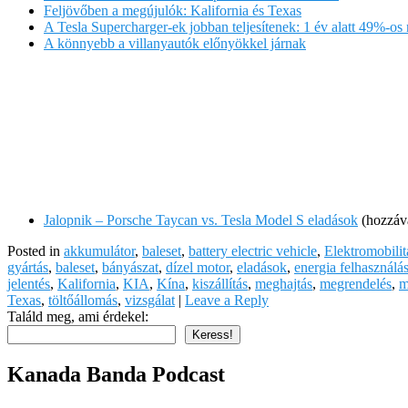
Feljövőben a megújulók: Kalifornia és Texas
A Tesla Supercharger-ek jobban teljesítenek: 1 év alatt 49%-o
A könnyebb a villanyautók előnyökkel járnak
Jalopnik – Porsche Taycan vs. Tesla Model S eladások
(hozzáva
Posted in
akkumulátor
,
baleset
,
battery electric vehicle
,
Elektromobilit
gyártás
,
baleset
,
bányászat
,
dízel motor
,
eladások
,
energia felhasználá
jelentés
,
Kalifornia
,
KIA
,
Kína
,
kiszállítás
,
meghajtás
,
megrendelés
,
m
Texas
,
töltőállomás
,
vizsgálat
|
Leave a Reply
Találd meg, ami érdekel:
Keress!
Kanada Banda Podcast