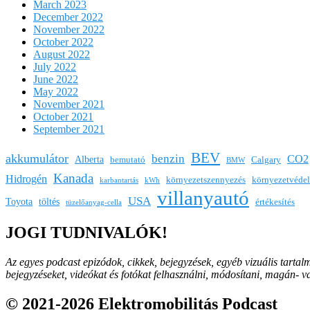
March 2023
December 2022
November 2022
October 2022
August 2022
July 2022
June 2022
May 2022
November 2021
October 2021
September 2021
BEV
akkumulátor
benzin
CO2
Alberta
bemutató
Calgary
BMW
Kanada
Hidrogén
környezetszennyezés
környezetvéde
karbantartás
kWh
villanyautó
USA
Toyota
töltés
értékesítés
tüzelőanyag-cella
JOGI TUDNIVALÓK!
Az egyes podcast epizódok, cikkek, bejegyzések, egyéb vizuális tartal
bejegyzéseket, videókat és fotókat felhasználni, módosítani, magán- 
© 2021-2026 Elektromobilitás Podcast