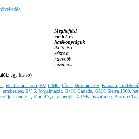
s növekedés
Meghajtási
módok és
hatékonyságuk
(kattints a
képre a
nagyobb
nézethez)
lók: egy kis só)
ás
,
elektromos autó
,
EV
,
GMC
,
hírek
,
Hummer EV
,
Kanada
,
közlekedé
s
,
értékesítés
,
EV 6
,
forgalmazás
,
GMC Canada
,
GMC Sierra 1500
,
hat
egújuló energia
,
Model 3
,
napenergia
,
NTSB
,
össztömeg
,
Porsche Tay