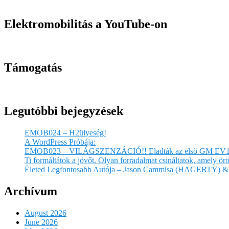
Elektromobilitás a YouTube-on
Támogatás
Legutóbbi bejegyzések
EMOB024 – H2ülyeség!
A WordPress Próbája:
EMOB023 – VILÁGSZENZÁCIÓ!! Eladták az első GM EV1
Ti formáltátok a jövőt. Olyan forradalmat csináltatok, amely 
Életed Legfontosabb Autója – Jason Cammisa (HAGERTY) & 
Archívum
August 2026
June 2026