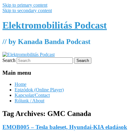
Skip to primary content
Skip to secondary content
Elektromobilitás Podcast
// by Kanada Banda Podcast
Search
Main menu
Home
Epizódok (Online Player)
Kapcsolat/Contact
Rólunk / About
Tag Archives:
GMC Canada
EMOB005 – Tesla baleset, Hyundai-KIA eladások