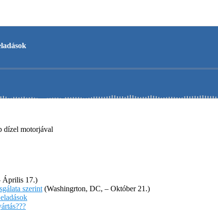
 dízel motorjával
Április 17.)
gálata szerint
(Washingrton, DC, – Október 21.)
 eladások
ártás???