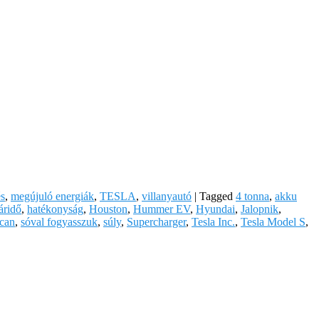
s
,
megújuló energiák
,
TESLA
,
villanyautó
|
Tagged
4 tonna
,
akku
áridő
,
hatékonyság
,
Houston
,
Hummer EV
,
Hyundai
,
Jalopnik
,
can
,
sóval fogyasszuk
,
súly
,
Supercharger
,
Tesla Inc.
,
Tesla Model S
,