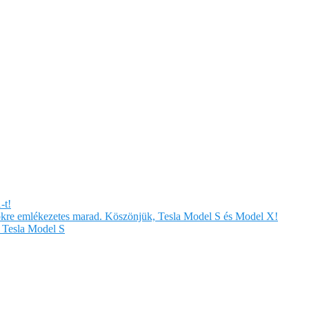
-t!
örökre emlékezetes marad. Köszönjük, Tesla Model S és Model X!
Tesla Model S