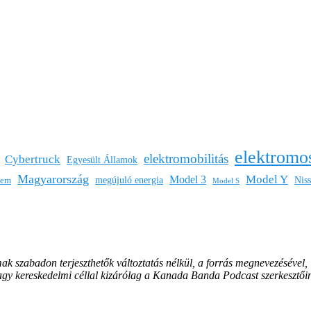
elektromo
elektromobilitás
Cybertruck
Egyesült Államok
Magyarország
Model Y
Model 3
megújuló energia
Nis
lem
Model S
mak szabadon terjeszthetők változtatás nélkül, a forrás megnevezésével,
vagy kereskedelmi céllal kizárólag a Kanada Banda Podcast szerkesztői