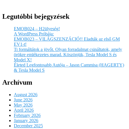
Legutóbbi bejegyzések
EMOB024 – H2ülyeség!
A WordPress Próbája:
EMOB023 – VILÁGSZENZÁCIÓ!! Eladták az első GM
EV1-t!
Ti formáltátok a jövőt. Olyan forradalmat csináltatok, amely
örökre emlékezetes marad. Köszönjük, Tesla Model S és
Model X!
Életed Legfontosabb Autója – Jason Cammisa (HAGERTY)
& Tesla Model S
Archívum
August 2026
June 2026
May 2026
April 2026
February 2026
January 2026
December 2025