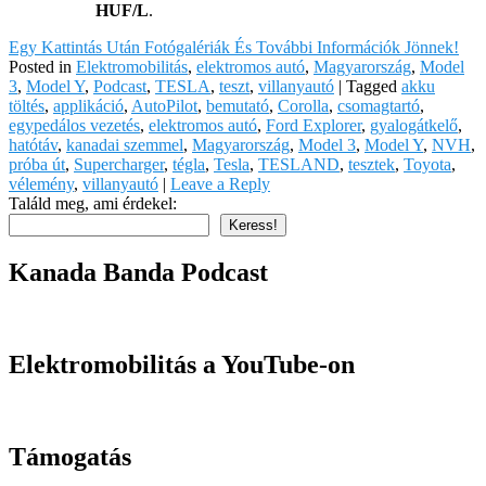
HUF/L
.
Egy Kattintás Után Fotógalériák És További Információk Jönnek!
Posted in
Elektromobilitás
,
elektromos autó
,
Magyarország
,
Model
3
,
Model Y
,
Podcast
,
TESLA
,
teszt
,
villanyautó
|
Tagged
akku
töltés
,
applikáció
,
AutoPilot
,
bemutató
,
Corolla
,
csomagtartó
,
egypedálos vezetés
,
elektromos autó
,
Ford Explorer
,
gyalogátkelő
,
hatótáv
,
kanadai szemmel
,
Magyarország
,
Model 3
,
Model Y
,
NVH
,
próba út
,
Supercharger
,
tégla
,
Tesla
,
TESLAND
,
tesztek
,
Toyota
,
vélemény
,
villanyautó
|
Leave a Reply
Találd meg, ami érdekel:
Keress!
Kanada Banda Podcast
Elektromobilitás a YouTube-on
Támogatás