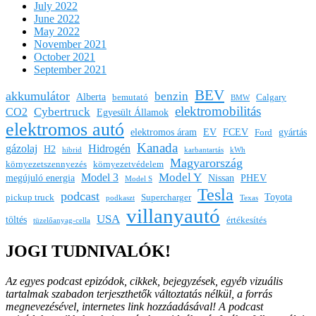
July 2022
June 2022
May 2022
November 2021
October 2021
September 2021
BEV
akkumulátor
benzin
Alberta
bemutató
Calgary
BMW
elektromobilitás
Cybertruck
CO2
Egyesült Államok
elektromos autó
elektromos áram
EV
FCEV
gyártás
Ford
Kanada
gázolaj
Hidrogén
H2
hibrid
karbantartás
kWh
Magyarország
környezetszennyezés
környezetvédelem
Model Y
Model 3
megújuló energia
Nissan
PHEV
Model S
Tesla
podcast
Toyota
pickup truck
Supercharger
podkaszt
Texas
villanyautó
USA
töltés
értékesítés
tüzelőanyag-cella
JOGI TUDNIVALÓK!
Az egyes podcast epizódok, cikkek, bejegyzések, egyéb vizuális
tartalmak szabadon terjeszthetők változtatás nélkül, a forrás
megnevezésével, internetes link hozzáadásával!
A podcast