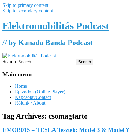
Skip to primary content
Skip to secondary content
Elektromobilitás Podcast
// by Kanada Banda Podcast
Search
Main menu
Home
Epizódok (Online Player)
Kapcsolat/Contact
Rólunk / About
Tag Archives:
csomagtartó
EMOB015 – TESLA Tesztek: Model 3 & Model Y