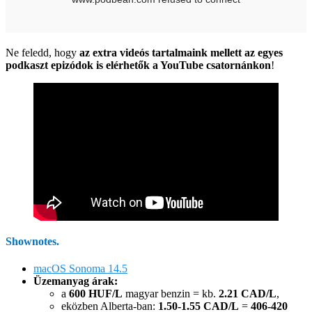
Ne feledd, hogy
az extra videós tartalmaink mellett az egyes
podkaszt epizódok is elérhetők a YouTube csatornánkon
!
Shownotes.
macOS Sonoma 14.5
Üzemanyag árak:
a
600 HUF/L
magyar benzin = kb.
2.21 CAD/L
,
eközben Alberta-ban:
1.50-1.55 CAD/L
=
406-420