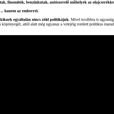
tak, finomítók, benzinkutak, autószerelő műhelyek az olajcserékke
j … hanem az emberrel.
iknek egyáltalán nincs zöld politikájuk
. Mivel továbbra is ugyanúg
a köpönyegét, attól alatt még ugyanaz a velejéig romlott politikus mara