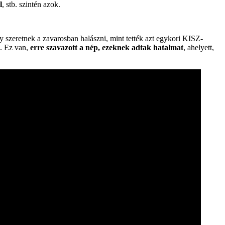
l
, stb. szintén azok.
y szeretnek a zavarosban halászni, mint tették azt egykori KISZ-
d. Ez van,
erre szavazott a nép, ezeknek adtak hatalmat
, ahelyett,