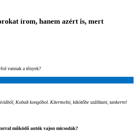
orokat írom, hanem azért is, mert
 Hol vannak a tények?
viából, Kobalt kongóbol. Kitermelni, kikötőbe szállitani, tankerrel
otorral működő autók vajon micsodák?