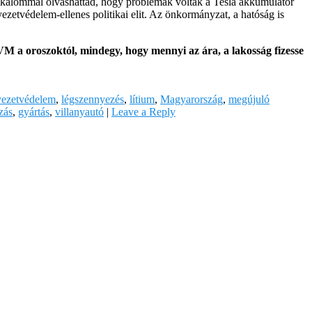
alommal olvashattad, hogy problémák voltak a Tesla akkumulátor
yezetvédelem-ellenes politikai elit. Az önkormányzat, a hatóság is
VM a oroszoktól, mindegy, hogy mennyi az ára, a lakosság fizesse
yezetvédelem
,
légszennyezés
,
lítium
,
Magyarország
,
megújuló
zás
,
gyártás
,
villanyautó
|
Leave a Reply