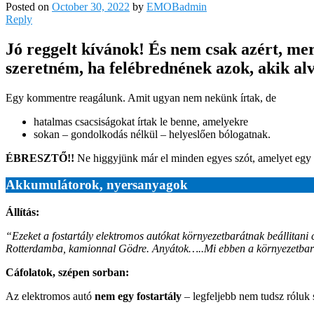
Posted on
October 30, 2022
by
EMOBadmin
Reply
Jó reggelt kívánok! És nem csak azért, me
szeretném, ha felébrednének azok, akik al
Egy kommentre reagálunk. Amit ugyan nem nekünk írtak, de
hatalmas csacsiságokat írtak le benne, amelyekre
sokan – gondolkodás nélkül – helyeslően bólogatnak.
ÉBRESZTŐ!!
Ne higgyjünk már el minden egyes szót, amelyet egy 
Akkumulátorok, nyersanyagok
Állítás:
“Ezeket a fostartály elektromos autókat környezetbarátnak beállitani c
Rotterdamba, kamionnal Gödre. Anyátok…..Mi ebben a környezetba
Cáfolatok, szépen sorban:
Az elektromos autó
nem egy fostartály
– legfeljebb nem tudsz róluk