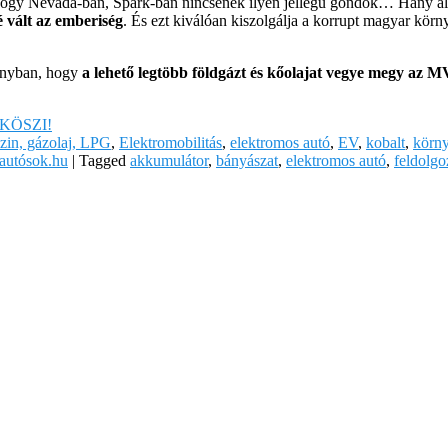
ogy Nevada-ban, Spark-ban nincsenek ilyen jellegű gondok… Hány alk
é vált az emberiség
. És ezt kiválóan kiszolgálja a korrupt magyar körn
mányban, hogy
a lehető legtöbb földgázt és kőolajat vegye megy az M
KÖSZI!
zin, gázolaj, LPG
,
Elektromobilitás
,
elektromos autó
,
EV
,
kobalt
,
körn
yautósok.hu
|
Tagged
akkumulátor
,
bányászat
,
elektromos autó
,
feldolgo