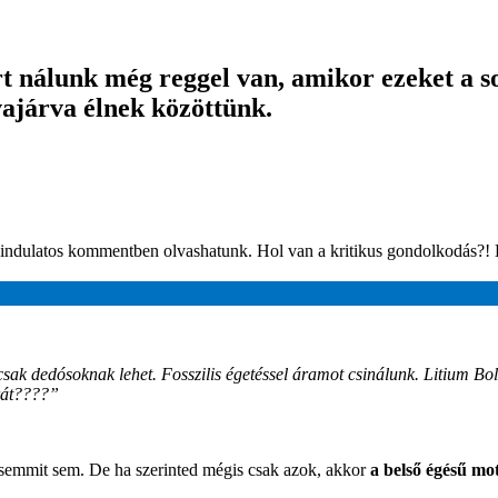
rt nálunk még reggel van, amikor ezeket a s
vajárva élnek közöttünk.
indulatos kommentben olvashatunk. Hol van a kritikus gondolkodás?!
sak dedósoknak lehet. Fosszilis égetéssel áramot csinálunk. Litium Boli
rát????”
 semmit sem. De ha szerinted mégis csak azok, akkor
a belső égésű m