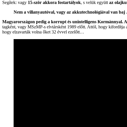
Segítek: vagy
15-ször akkora fostartályok
, s velük együtt
az olajku
Nem a villanyautóval, vagy az akkutechnológiával van ba
Magyarországon pedig a korrupt és unintelligens Kormánnyal. Ak
tagként, vagy MSzMP-s elvtársként 1989 előtt. Attól, hogy kifordítja 
hogy elzavarták volna őket 32 évvel ezelőtt…