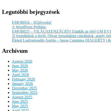
Legutóbbi bejegyzések
EMOB024 – H2ülyeség!
A WordPress Próbája:
EMOB023 – VILÁGSZENZÁCIÓ!! Eladták az első GM EV1
Ti formáltátok a jövőt. Olyan forradalmat csináltatok, amely 
Életed Legfontosabb Autója – Jason Cammisa (HAGERTY) & 
Archívum
August 2026
June 2026
May 2026
April 2026
February 2026
January 2026
December 2025
September 2025
August 2025
June 2025
May 2025
April 2025