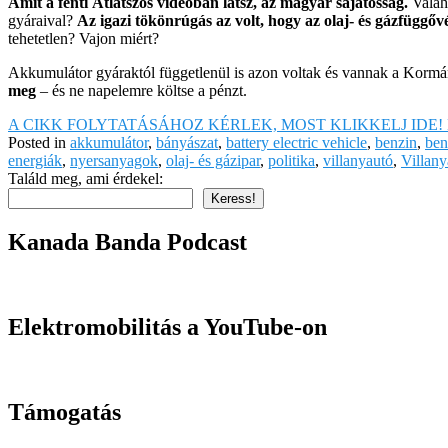
Amit a fenti Átlátszós videóban látsz, az magyar sajátosság.
Valah
gyáraival?
Az igazi tökönrúgás az volt, hogy az olaj- és gázfüggőv
tehetetlen? Vajon miért?
Akkumulátor gyáraktól függetlenül is azon voltak és vannak a Kor
meg
– és ne napelemre költse a pénzt.
A CIKK FOLYTATÁSÁHOZ KÉRLEK, MOST KLIKKELJ IDE! 
Posted in
akkumulátor
,
bányászat
,
battery electric vehicle
,
benzin
,
ben
energiák
,
nyersanyagok
,
olaj- és gázipar
,
politika
,
villanyautó
,
Villan
Találd meg, ami érdekel:
Keress!
Kanada Banda Podcast
Elektromobilitás a YouTube-on
Támogatás