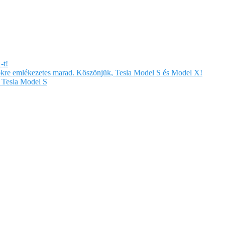
-t!
örökre emlékezetes marad. Köszönjük, Tesla Model S és Model X!
Tesla Model S