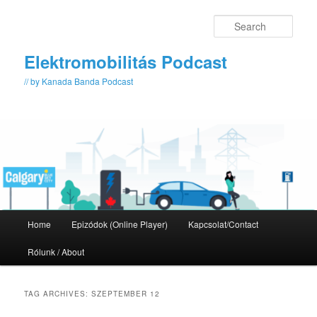
Skip
Skip
to
to
Sear
primary
secondary
content
content
Elektromobilitás Podcast
// by Kanada Banda Podcast
Main
Home
Epizódok (Online Player)
Kapcsolat/Contact
menu
Rólunk / About
TAG ARCHIVES:
SZEPTEMBER 12