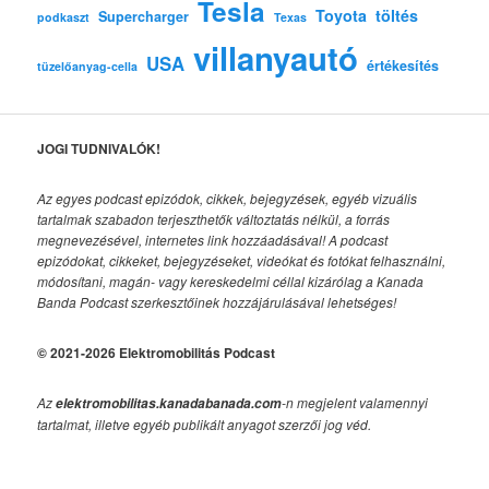
Tesla
Toyota
töltés
Supercharger
podkaszt
Texas
villanyautó
USA
értékesítés
tüzelőanyag-cella
JOGI TUDNIVALÓK!
Az egyes podcast epizódok, cikkek, bejegyzések, egyéb vizuális
tartalmak szabadon terjeszthetők változtatás nélkül, a forrás
megnevezésével, internetes link hozzáadásával!
A podcast
epizódokat, cikkeket, bejegyzéseket, videókat és fotókat felhasználni,
módosítani, magán- vagy kereskedelmi céllal kizárólag a Kanada
Banda Podcast szerkesztőinek hozzájárulásával lehetséges!
© 2021-2026 Elektromobilitás Podcast
Az
-n megjelent valamennyi
elektromobilitas.kanadabanada.com
tartalmat, illetve egyéb publikált anyagot szerzői jog véd.