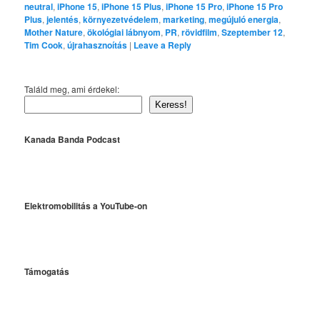
neutral
,
iPhone 15
,
iPhone 15 Plus
,
iPhone 15 Pro
,
iPhone 15 Pro
Plus
,
jelentés
,
környezetvédelem
,
marketing
,
megújuló energia
,
Mother Nature
,
ökológiai lábnyom
,
PR
,
rövidfilm
,
Szeptember 12
,
Tim Cook
,
újrahasznoítás
|
Leave a Reply
Találd meg, ami érdekel:
Keress!
Kanada Banda Podcast
Elektromobilitás a YouTube-on
Támogatás