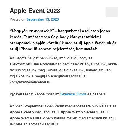
Apple Event 2023
Posted on
September 13, 2023
“Hogy jön ez most ide?”
– hangozhat el a teljesen jogos
kérdés. Természetesen úgy, hogy környezetvédelmi
szempontok alapján közelítjük meg az új Apple Watch-ok és
az új iPhone 15 sorozat bejelentését, bemutatását.
Aki régóta hallgat bennünket, az tudja jól, hogy az
Elektromobilitás Podcast
-ban nem csak villanyautózunk, akku-
technológiázunk meg Toyota Mirai-t fikázunk, hanem aktívan
foglalkozunk a megújuló energiaforrásokkal, a
környezetvédelemmel is.
Így kerül tehát képbe most az
Szakács Timót
és csapata.
Az idén Szeptember 12-én került
megrendezésre
publikálásra az
Apple Event
videó, ahol az új
Apple Watch Series 9
, az új
Apple Watch Ultra 2
bemutatása mellett megismerhettünk az új
iPhone 15
sorozat 4 tagját is.