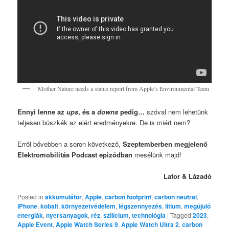
Mother Nature needs a status report from Apple’s Environmental Team
Ennyi lenne az
ups
, és a
downs
pedig…
szóval nem lehetünk
teljesen büszkék az elért eredményekre. De is miért nem?
Erről bővebben a soron következő,
Szeptemberben megjelenő
Elektromobilitás Podcast epizódban
mesélünk majd!
Lator & Lázadó
Posted in
akkumulátor
,
Apple
,
carbon footprint
,
carbon neutral
,
iPhone
,
kobalt
,
környezetvédelem
,
légszennyezés
,
lítium
,
megújuló
energiák
,
nyersanyagok
,
réz
,
szilícium
,
technológia
|
Tagged
2023
,
Apple Event
,
Apple Watch Series 9
,
Apple Watch Ultra 2
,
carbon