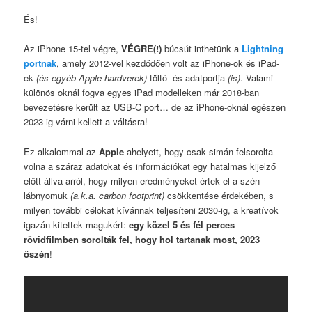
És!
Az iPhone 15-tel végre,
VÉGRE(!)
búcsút inthetünk a
Lightning
portnak
, amely 2012-vel kezdődően volt az iPhone-ok és iPad-
ek
(és egyéb Apple hardverek)
töltő- és adatportja
(is)
. Valami
különös oknál fogva egyes iPad modelleken már 2018-ban
bevezetésre került az USB-C port… de az iPhone-oknál egészen
2023-ig várni kellett a váltásra!
Ez alkalommal az
Apple
ahelyett, hogy csak simán felsorolta
volna a száraz adatokat és információkat egy hatalmas kijelző
előtt állva arról, hogy milyen eredményeket értek el a szén-
lábnyomuk
(a.k.a. carbon footprint)
csökkentése érdekében, s
milyen további célokat kívánnak teljesíteni 2030-ig, a kreatívok
igazán kitettek magukért:
egy közel 5 és fél perces
rövidfilmben sorolták fel, hogy hol tartanak most, 2023
őszén
!