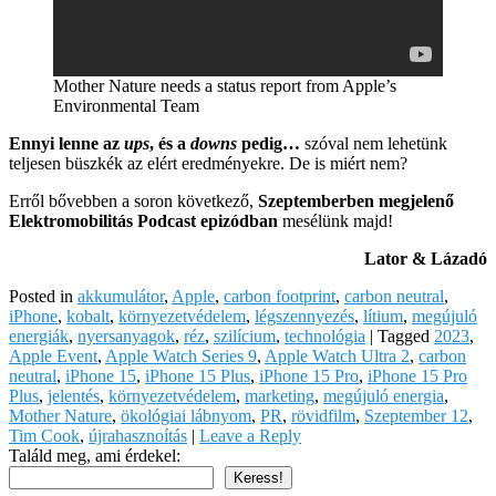
Mother Nature needs a status report from Apple’s
Environmental Team
Ennyi lenne az
ups
, és a
downs
pedig…
szóval nem lehetünk
teljesen büszkék az elért eredményekre. De is miért nem?
Erről bővebben a soron következő,
Szeptemberben megjelenő
Elektromobilitás Podcast epizódban
mesélünk majd!
Lator & Lázadó
Posted in
akkumulátor
,
Apple
,
carbon footprint
,
carbon neutral
,
iPhone
,
kobalt
,
környezetvédelem
,
légszennyezés
,
lítium
,
megújuló
energiák
,
nyersanyagok
,
réz
,
szilícium
,
technológia
|
Tagged
2023
,
Apple Event
,
Apple Watch Series 9
,
Apple Watch Ultra 2
,
carbon
neutral
,
iPhone 15
,
iPhone 15 Plus
,
iPhone 15 Pro
,
iPhone 15 Pro
Plus
,
jelentés
,
környezetvédelem
,
marketing
,
megújuló energia
,
Mother Nature
,
ökológiai lábnyom
,
PR
,
rövidfilm
,
Szeptember 12
,
Tim Cook
,
újrahasznoítás
|
Leave a Reply
Találd meg, ami érdekel:
Keress!