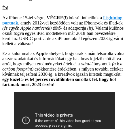
És!
Az iPhone 15-tel végre,
VÉGRE(!)
búcsút inthetünk a
Lightning
portnak
, amely 2012-vel kezdődően volt az iPhone-ok és iPad-ek
(és egyéb Apple hardverek)
töltő- és adatportja
(is)
. Valami különös
oknál fogva egyes iPad modelleken már 2018-ban bevezetésre
került az USB-C port… de az iPhone-oknál egészen 2023-ig várni
kellett a váltásra!
Ez alkalommal az
Apple
ahelyett, hogy csak simán felsorolta volna
a száraz adatokat és információkat egy hatalmas kijelző előtt állva
arról, hogy milyen eredményeket értek el a szén-lábnyomuk
(a.k.a.
carbon footprint)
csökkentése érdekében, s milyen további célokat
kívánnak teljesíteni 2030-ig, a kreatívok igazán kitettek magukért:
egy közel 5 és fél perces rövidfilmben sorolták fel, hogy hol
tartanak most, 2023 őszén
!