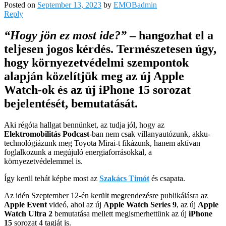
Posted on
September 13, 2023
by
EMOBadmin
Reply
“Hogy jön ez most ide?”
– hangozhat el a
teljesen jogos kérdés. Természetesen úgy,
hogy környezetvédelmi szempontok
alapján közelítjük meg az új Apple
Watch-ok és az új iPhone 15 sorozat
bejelentését, bemutatását.
Aki régóta hallgat bennünket, az tudja jól, hogy az
Elektromobilitás Podcast
-ban nem csak villanyautózunk, akku-
technológiázunk meg Toyota Mirai-t fikázunk, hanem aktívan
foglalkozunk a megújuló energiaforrásokkal, a
környezetvédelemmel is.
Így kerül tehát képbe most az
Szakács Timót
és csapata.
Az idén Szeptember 12-én került
megrendezésre
publikálásra az
Apple Event
videó, ahol az új
Apple Watch Series 9
, az új
Apple
Watch Ultra 2
bemutatása mellett megismerhettünk az új
iPhone
15
sorozat 4 tagját is.