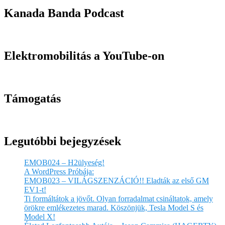
Kanada Banda Podcast
Elektromobilitás a YouTube-on
Támogatás
Legutóbbi bejegyzések
EMOB024 – H2ülyeség!
A WordPress Próbája:
EMOB023 – VILÁGSZENZÁCIÓ!! Eladták az első GM
EV1-t!
Ti formáltátok a jövőt. Olyan forradalmat csináltatok, amely
örökre emlékezetes marad. Köszönjük, Tesla Model S és
Model X!