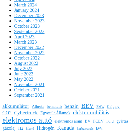
March 2024
January 2024
December 2023
November 2023
October 2023
September 2023
April 2023
March 2023
December 2022
November 2022
October 2022
August 2022
July 2022
June 2022
May 2022
November 2021
October 2021
September 2021
BEV
akkumulátor
benzin
Alberta
bemutató
Calgary
BMW
elektromobilitás
Cybertruck
CO2
Egyesült Államok
elektromos autó
elektromos áram
EV
FCEV
gyártás
Ford
Kanada
gázolaj
Hidrogén
H2
hibrid
karbantartás
kWh