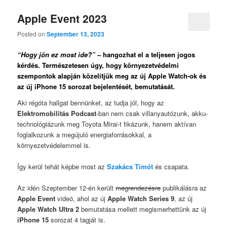
Apple Event 2023
Posted on
September 13, 2023
“Hogy jön ez most ide?”
– hangozhat el a teljesen jogos
kérdés. Természetesen úgy, hogy környezetvédelmi
szempontok alapján közelítjük meg az új Apple Watch-ok és
az új iPhone 15 sorozat bejelentését, bemutatását.
Aki régóta hallgat bennünket, az tudja jól, hogy az
Elektromobilitás Podcast
-ban nem csak villanyautózunk, akku-
technológiázunk meg Toyota Mirai-t fikázunk, hanem aktívan
foglalkozunk a megújuló energiaforrásokkal, a
környezetvédelemmel is.
Így kerül tehát képbe most az
Szakács Timót
és csapata.
Az idén Szeptember 12-én került
megrendezésre
publikálásra az
Apple Event
videó, ahol az új
Apple Watch Series 9
, az új
Apple Watch Ultra 2
bemutatása mellett megismerhettünk az új
iPhone 15
sorozat 4 tagját is.