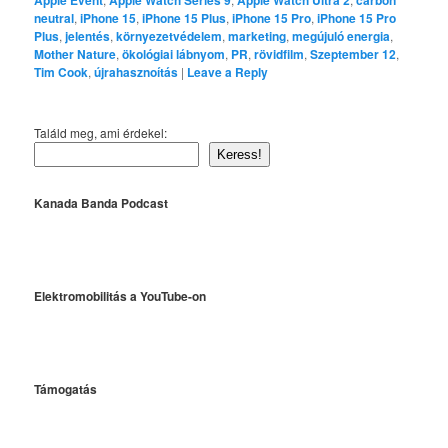
neutral
,
iPhone 15
,
iPhone 15 Plus
,
iPhone 15 Pro
,
iPhone 15 Pro
Plus
,
jelentés
,
környezetvédelem
,
marketing
,
megújuló energia
,
Mother Nature
,
ökológiai lábnyom
,
PR
,
rövidfilm
,
Szeptember 12
,
Tim Cook
,
újrahasznoítás
|
Leave a Reply
Találd meg, ami érdekel:
Keress!
Kanada Banda Podcast
Elektromobilitás a YouTube-on
Támogatás