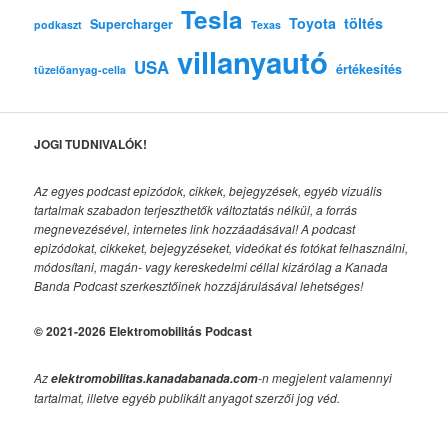
Tesla
Toyota
töltés
Supercharger
podkaszt
Texas
villanyautó
USA
értékesítés
tüzelőanyag-cella
JOGI TUDNIVALÓK!
Az egyes podcast epizódok, cikkek, bejegyzések, egyéb vizuális
tartalmak szabadon terjeszthetők változtatás nélkül, a forrás
megnevezésével, internetes link hozzáadásával!
A podcast
epizódokat, cikkeket, bejegyzéseket, videókat és fotókat felhasználni,
módosítani, magán- vagy kereskedelmi céllal kizárólag a Kanada
Banda Podcast szerkesztőinek hozzájárulásával lehetséges!
© 2021-2026 Elektromobilitás Podcast
Az
-n megjelent valamennyi
elektromobilitas.kanadabanada.com
tartalmat, illetve egyéb publikált anyagot szerzői jog véd.