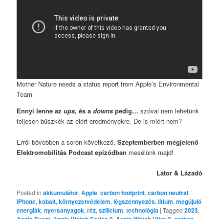
Mother Nature needs a status report from Apple’s Environmental
Team
Ennyi lenne az
ups
, és a
downs
pedig…
szóval nem lehetünk
teljesen büszkék az elért eredményekre. De is miért nem?
Erről bővebben a soron következő,
Szeptemberben megjelenő
Elektromobilitás Podcast epizódban
mesélünk majd!
Lator & Lázadó
Posted in
akkumulátor
,
Apple
,
carbon footprint
,
carbon neutral
,
iPhone
,
kobalt
,
környezetvédelem
,
légszennyezés
,
lítium
,
megújuló
energiák
,
nyersanyagok
,
réz
,
szilícium
,
technológia
|
Tagged
2023
,
Apple Event
,
Apple Watch Series 9
,
Apple Watch Ultra 2
,
carbon