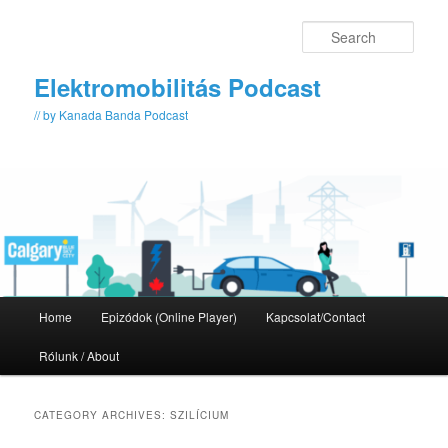
Skip
Skip
to
to
Sear
primary
secondary
content
content
Elektromobilitás Podcast
// by Kanada Banda Podcast
Main
Home
Epizódok (Online Player)
Kapcsolat/Contact
menu
Rólunk / About
CATEGORY ARCHIVES:
SZILÍCIUM