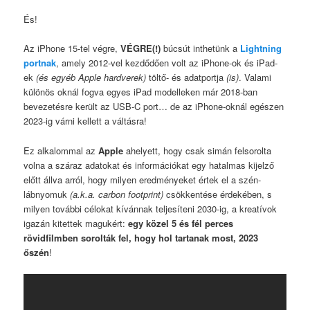
És!
Az iPhone 15-tel végre,
VÉGRE(!)
búcsút inthetünk a
Lightning
portnak
, amely 2012-vel kezdődően volt az iPhone-ok és iPad-
ek
(és egyéb Apple hardverek)
töltő- és adatportja
(is)
. Valami
különös oknál fogva egyes iPad modelleken már 2018-ban
bevezetésre került az USB-C port… de az iPhone-oknál egészen
2023-ig várni kellett a váltásra!
Ez alkalommal az
Apple
ahelyett, hogy csak simán felsorolta
volna a száraz adatokat és információkat egy hatalmas kijelző
előtt állva arról, hogy milyen eredményeket értek el a szén-
lábnyomuk
(a.k.a. carbon footprint)
csökkentése érdekében, s
milyen további célokat kívánnak teljesíteni 2030-ig, a kreatívok
igazán kitettek magukért:
egy közel 5 és fél perces
rövidfilmben sorolták fel, hogy hol tartanak most, 2023
őszén
!