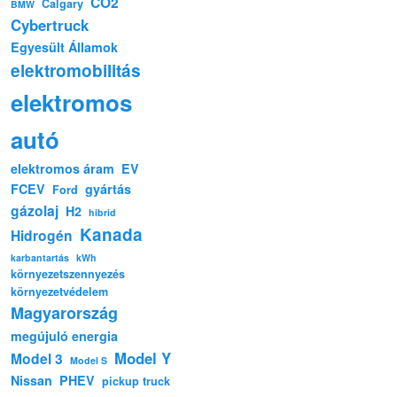
CO2
Calgary
BMW
Cybertruck
Egyesült Államok
elektromobilitás
elektromos
autó
elektromos áram
EV
FCEV
gyártás
Ford
gázolaj
H2
hibrid
Kanada
Hidrogén
karbantartás
kWh
környezetszennyezés
környezetvédelem
Magyarország
megújuló energia
Model Y
Model 3
Model S
Nissan
PHEV
pickup truck