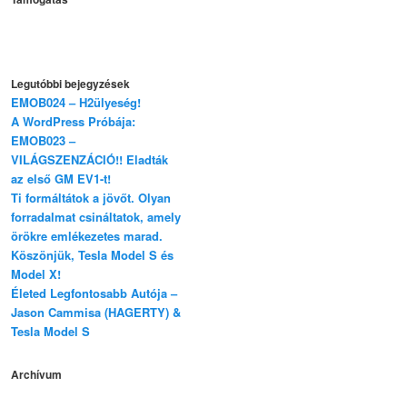
Legutóbbi bejegyzések
EMOB024 – H2ülyeség!
A WordPress Próbája:
EMOB023 –
VILÁGSZENZÁCIÓ!! Eladták
az első GM EV1-t!
Ti formáltátok a jövőt. Olyan
forradalmat csináltatok, amely
örökre emlékezetes marad.
Köszönjük, Tesla Model S és
Model X!
Életed Legfontosabb Autója –
Jason Cammisa (HAGERTY) &
Tesla Model S
Archívum