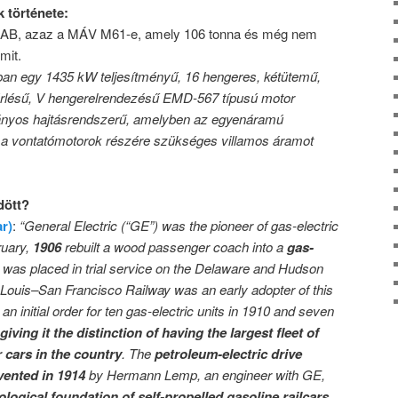
 története:
B, azaz a MÁV M61-e, amely 106 tonna és még nem
mit.
n egy 1435 kW teljesítményű, 16 hengeres, kétütemű,
érlésű, V hengerelrendezésű EMD-567 típusú motor
ányos hajtásrendszerű, amelyben az egyenáramú
i a vontatómotorok részére szükséges villamos áramot
dött?
ar)
:
“General Electric (“GE”) was the pioneer of gas-electric
ruary,
1906
rebuilt a wood passenger coach into a
gas-
was placed in trial service on the Delaware and Hudson
Louis–San Francisco Railway was an early adopter of this
an initial order for ten gas-electric units in 1910 and seven
giving it the distinction of having the largest fleet of
 cars in the country
. The
petroleum-electric drive
vented in 1914
by Hermann Lemp, an engineer with GE,
logical foundation of self-propelled gasoline railcars