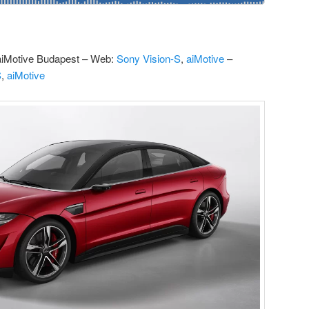
iMotive Budapest – Web:
Sony Vision-S
,
aiMotive
–
S
,
aiMotive