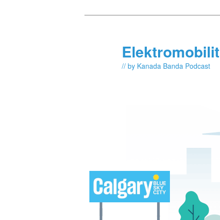
Skip
Skip
to
to
primary
secondary
Elektromobili
content
content
// by Kanada Banda Podcast