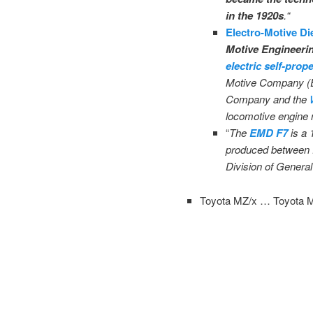
in the 1920s
.“
Electro-Motive Di
Motive Engineeri
electric self-prope
Motive Company (
Company and the
W
locomotive engine
“
The
EMD F7
is a 
produced between 
Division of Gener
Toyota MZ/x … Toyota 