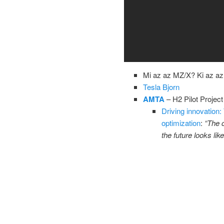
Mi az az MZ/X? Ki az az 
Tesla Bjorn
AMTA
– H2 Pilot Project
Driving innovation: 
optimization
:
“The c
the future looks lik