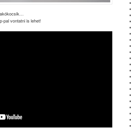
 lakókocsik…
pal vontatni is lehet!