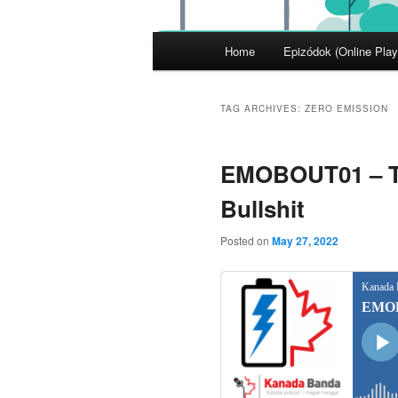
Main
Home
Epizódok (Online Play
menu
TAG ARCHIVES:
ZERO EMISSION
EMOBOUT01 – To
Bullshit
Posted on
May 27, 2022