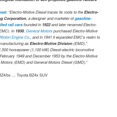
esel
:
“Electro-Motive Diesel traces its roots to the
Electro-
ng Corporation
, a designer and marketer of
gasoline-
lled rail cars
founded in
1922
and later renamed Electro-
EMC). In
1930
,
General Motors
purchased Electro-Motive
inton Engine Co.
, and in 1941 it expanded EMC’s realm to
 manufacturing as
Electro-Motive Division
(EMD).”
1,500 horsepower (1,100 kW) Diesel-electric locomotive
February 1949 and December 1953 by the Electro-Motive
al Motors (EMD) and General Motors Diesel (GMD).
“
MZ4/bx … Toyota BZ4x SUV