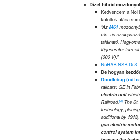
Dízel-hibrid mozdonyok
Kedvencem a NoHA
kötöttek utána sem
“Az
M61
mozdonyba
rés- és szelepvez
található. Hagyom
főgenerátor termel
(600 V).”
NoHAB NSB Di 3
De hogyan kezdő
Doodlebug (rail c
railcars: GE in Feb
electric unit
which 
Railroad.
The St. 
[4]
technology, placing 
additional by
1913, 
gas-electric motor
control system in
became the techno