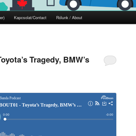
er)
Kapcsolat/Contact
Rólunk / About
yota’s Tragedy, BMW’s