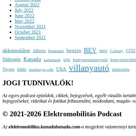
August 2022
July 2022
June 2022
May 2022
November 2021
October 2021
September 2021
BEV
akkumulátor
benzin
CO2
Alberta
bemutató
Calgary
BMW
Kanada
Hidrogén
környezetszennyezés
környezetvéde
karbantartás
kWh
villanyautó
USA
Toyota
töltés
értékesítés
tüzelőanyag-cella
JOGI TUDNIVALÓK!
Az egyes podcast epizódok, cikkek, bejegyzések, egyéb vizuális tartal
bejegyzéseket, videókat és fotókat felhasználni, módosítani, magán- 
© 2021-2026 Elektromobilitás Podcast
Az
elektromobilitas.kanadabanada.com
-n megjelent valamennyi tarta