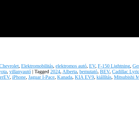
Chevrolet
,
Elektromobilitás
,
elektromos autó
,
EV
,
F-150 Lightning
,
Ge
ota
,
villanyautó
|
Tagged
2024
,
Alberta
,
bemutató
,
BEV
,
Cadillac Lyri
erEV
,
iPhone
,
Jaguar I-Pace
,
Kanada
,
KIA EV9
,
kiállítás
,
Mitsubishi 