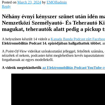
Posted on
March 23, 2024
by
EMOBadmin
Reply
Néhány évnyi kényszer szünet után idén m
Nemzetközi Személyautó- És Teherautó Kiá
magukat, teherautók alatt pedig a pickup t
A helyszínen készült 14 videót a
Kanada Banda Podcast zárt Facebook
Elektromobilitás Podcast 14. epizódjában hallgathattok többet
, a
A
Point-Of-View
videókat szórakoztatási jelleggel, felnőttek számára
nézzétek el nekem, podcaster-ként meglehetősen kevés tapasztalatom va
forgathassak az egyes modellekről.
A videók megtekinthetők
az Elektromobilitás Podcast YouTube c