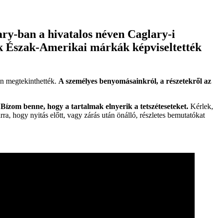
ry-ban a hivatalos néven Caglary-i
ak Észak-Amerikai márkák képviseltették
én megtekinthették.
A személyes benyomásainkról, a részetekről az
.
Bízom benne, hogy a tartalmak elnyerik a tetszéteseteket.
Kérlek,
a, hogy nyitás előtt, vagy zárás után önálló, részletes bemutatókat