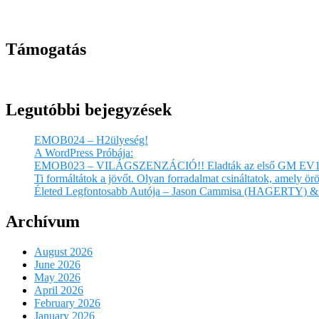
Támogatás
Legutóbbi bejegyzések
EMOB024 – H2ülyeség!
A WordPress Próbája:
EMOB023 – VILÁGSZENZÁCIÓ!! Eladták az első GM EV1
Ti formáltátok a jövőt. Olyan forradalmat csináltatok, amely 
Életed Legfontosabb Autója – Jason Cammisa (HAGERTY) & 
Archívum
August 2026
June 2026
May 2026
April 2026
February 2026
January 2026