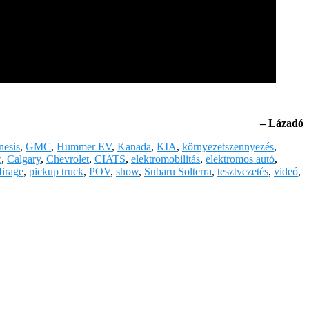
– Lázadó
nesis
,
GMC
,
Hummer EV
,
Kanada
,
KIA
,
környezetszennyezés
,
c
,
Calgary
,
Chevrolet
,
CIATS
,
elektromobilitás
,
elektromos autó
,
Mirage
,
pickup truck
,
POV
,
show
,
Subaru Solterra
,
tesztvezetés
,
videó
,