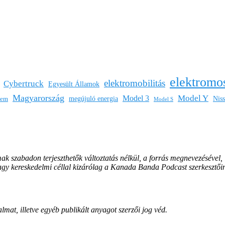
elektromo
elektromobilitás
Cybertruck
Egyesült Államok
Magyarország
Model Y
Model 3
megújuló energia
Nis
lem
Model S
mak szabadon terjeszthetők változtatás nélkül, a forrás megnevezésével,
vagy kereskedelmi céllal kizárólag a Kanada Banda Podcast szerkesztői
lmat, illetve egyéb publikált anyagot szerzői jog véd.