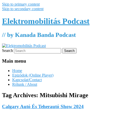
Skip to primary content
Skip to secondary content
Elektromobilitás Podcast
// by Kanada Banda Podcast
Search
Main menu
Home
Epizódok (Online Player)
Kapcsolat/Contact
Rólunk / About
Tag Archives:
Mitsubishi Mirage
Calgary Autó És Teherautó Show 2024