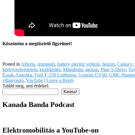
Köszönöm a megtisztelő figyelmet!
Posted in
Alberta
,
áramautó
,
battery electric vehicle
,
benzin
,
Calgary
,
környezetvédelem
,
közlekedés
,
Mitsubishi
,
pickup
,
Plug 'n Drive
,
Toy
Észak-Amerika
,
Ford F-150 Lightning
,
Genesis GV60
,
GMC Humm
villanyautó
,
YouTube
|
Leave a Reply
Találd meg, ami érdekel:
Keress!
Kanada Banda Podcast
Elektromobilitás a YouTube-on