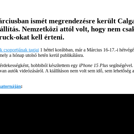
árciusban ismét megrendezésre került Calga
llítás. Nemzetközi attól volt, hogy nem cs
ruck-okat kell érteni.
 csoportjának tagjai
1 héttel korábban, már a Március 16-17.-i hétvég
mely a hónap utolsó hetén kerül publikálásra.
, érdekességként, hobbiból készítettem egy
iPhone 15 Plus
segítségével
n autók videózásáról. A kiállításon nem volt sem idő, sem lehetőség arr
satornáján
: