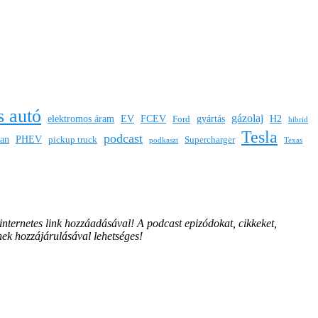
s autó
gázolaj
elektromos áram
EV
FCEV
gyártás
H2
Ford
hibrid
Tesla
podcast
san
PHEV
pickup truck
Supercharger
podkaszt
Texas
 internetes link hozzáadásával!
A podcast epizódokat, cikkeket,
nek hozzájárulásával lehetséges!