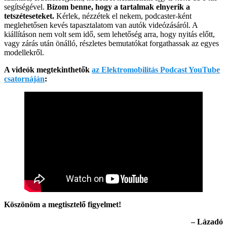
segítségével.
Bízom benne, hogy a tartalmak elnyerik a
tetszéteseteket.
Kérlek, nézzétek el nekem, podcaster-ként
meglehetősen kevés tapasztalatom van autók videózásáról. A
kiállításon nem volt sem idő, sem lehetőség arra, hogy nyitás előtt,
vagy zárás után önálló, részletes bemutatókat forgathassak az egyes
modellekről.
A videók megtekinthetők
az Elektromobilitás Podcast YouTube
csatornáján
:
Köszönöm a megtisztelő figyelmet!
– Lázadó