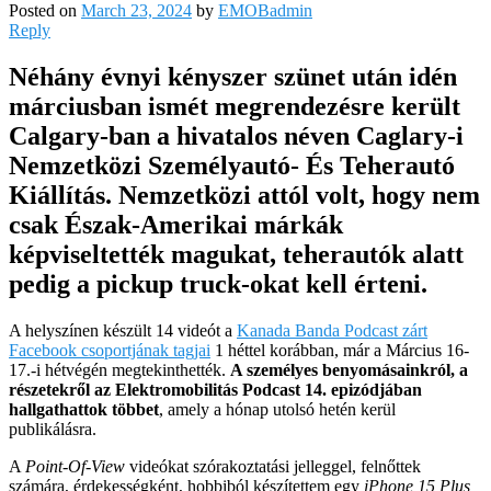
Posted on
March 23, 2024
by
EMOBadmin
Reply
Néhány évnyi kényszer szünet után idén
márciusban ismét megrendezésre került
Calgary-ban a hivatalos néven Caglary-i
Nemzetközi Személyautó- És Teherautó
Kiállítás. Nemzetközi attól volt, hogy nem
csak Észak-Amerikai márkák
képviseltették magukat, teherautók alatt
pedig a pickup truck-okat kell érteni.
A helyszínen készült 14 videót a
Kanada Banda Podcast zárt
Facebook csoportjának tagjai
1 héttel korábban, már a Március 16-
17.-i hétvégén megtekinthették.
A személyes benyomásainkról, a
részetekről az Elektromobilitás Podcast 14. epizódjában
hallgathattok többet
, amely a hónap utolsó hetén kerül
publikálásra.
A
Point-Of-View
videókat szórakoztatási jelleggel, felnőttek
számára, érdekességként, hobbiból készítettem egy
iPhone 15 Plus