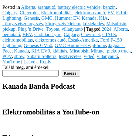
Posted in
Alberta
,
áramautó
,
battery electric vehicle
,
benzin
,
Calgary
,
Chevrolet
,
Elektromobilitás
,
elektromos autó
,
EV
,
F-150
Lightning
,
Genesis
,
GMC
,
Hummer EV
,
Kanada
,
KIA
,
környezetszennyezés
,
környezetvédelem
,
közlekedés
,
Mitsubishi
,
pickup
,
Plug 'n Drive
,
Toyota
,
villanyautó
|
Tagged
2024
,
Alberta
,
bemutató
,
BEV
,
Cadillac Lyric
,
Calgary
,
Chevrolet
,
CIATS
,
elektromobilitás
,
elektromos autó
,
Észak-Amerika
,
Ford F-150
Lightning
,
Genesis GV60
,
GMC HummerEV
,
iPhone
,
Jaguar I-
Pace
,
Kanada
,
KIA EV9
,
kiállítás
,
Mitsubishi Mirage
,
pickup truck
,
POV
,
show
,
Subaru Solterra
,
tesztvezetés
,
videó
,
villanyautó
,
YouTube
|
Leave a Reply
Találd meg, ami érdekel:
Keress!
Kanada Banda Podcast
Elektromobilitás a YouTube-on