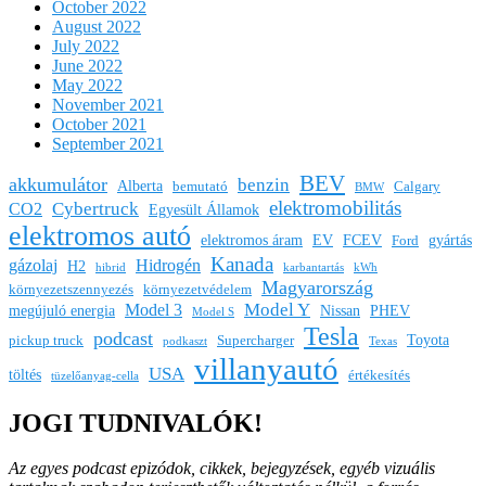
October 2022
August 2022
July 2022
June 2022
May 2022
November 2021
October 2021
September 2021
BEV
akkumulátor
benzin
Alberta
bemutató
Calgary
BMW
elektromobilitás
Cybertruck
CO2
Egyesült Államok
elektromos autó
elektromos áram
EV
FCEV
gyártás
Ford
Kanada
gázolaj
Hidrogén
H2
hibrid
karbantartás
kWh
Magyarország
környezetszennyezés
környezetvédelem
Model Y
Model 3
megújuló energia
Nissan
PHEV
Model S
Tesla
podcast
Toyota
pickup truck
Supercharger
podkaszt
Texas
villanyautó
USA
töltés
értékesítés
tüzelőanyag-cella
JOGI TUDNIVALÓK!
Az egyes podcast epizódok, cikkek, bejegyzések, egyéb vizuális