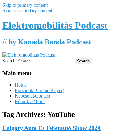
Skip to primary content
Skip to secondary content
Elektromobilitás Podcast
// by Kanada Banda Podcast
Search
Main menu
Home
Epizódok (Online Player)
Kapcsolat/Contact
Rólunk / About
Tag Archives:
YouTube
Calgary Autó És Teherautó Show 2024