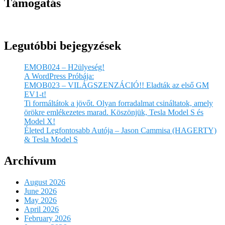
Támogatás
Legutóbbi bejegyzések
EMOB024 – H2ülyeség!
A WordPress Próbája:
EMOB023 – VILÁGSZENZÁCIÓ!! Eladták az első GM
EV1-t!
Ti formáltátok a jövőt. Olyan forradalmat csináltatok, amely
örökre emlékezetes marad. Köszönjük, Tesla Model S és
Model X!
Életed Legfontosabb Autója – Jason Cammisa (HAGERTY)
& Tesla Model S
Archívum
August 2026
June 2026
May 2026
April 2026
February 2026