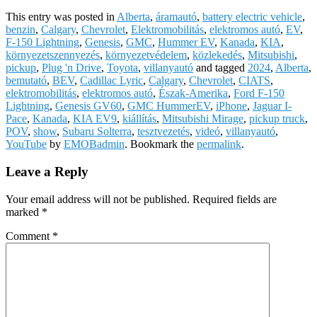
This entry was posted in
Alberta
,
áramautó
,
battery electric vehicle
,
benzin
,
Calgary
,
Chevrolet
,
Elektromobilitás
,
elektromos autó
,
EV
,
F-150 Lightning
,
Genesis
,
GMC
,
Hummer EV
,
Kanada
,
KIA
,
környezetszennyezés
,
környezetvédelem
,
közlekedés
,
Mitsubishi
,
pickup
,
Plug 'n Drive
,
Toyota
,
villanyautó
and tagged
2024
,
Alberta
,
bemutató
,
BEV
,
Cadillac Lyric
,
Calgary
,
Chevrolet
,
CIATS
,
elektromobilitás
,
elektromos autó
,
Észak-Amerika
,
Ford F-150
Lightning
,
Genesis GV60
,
GMC HummerEV
,
iPhone
,
Jaguar I-
Pace
,
Kanada
,
KIA EV9
,
kiállítás
,
Mitsubishi Mirage
,
pickup truck
,
POV
,
show
,
Subaru Solterra
,
tesztvezetés
,
videó
,
villanyautó
,
YouTube
by
EMOBadmin
. Bookmark the
permalink
.
Leave a Reply
Your email address will not be published.
Required fields are
marked
*
Comment
*