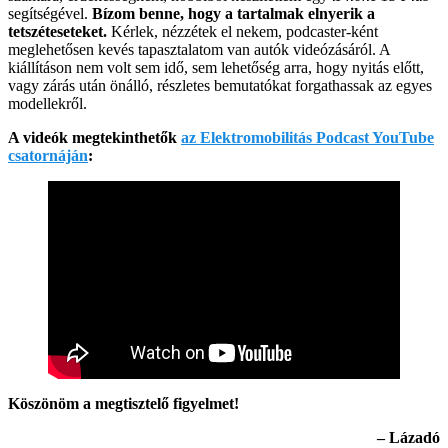
segítségével.
Bízom benne, hogy a tartalmak elnyerik a
tetszéteseteket.
Kérlek, nézzétek el nekem, podcaster-ként
meglehetősen kevés tapasztalatom van autók videózásáról. A
kiállításon nem volt sem idő, sem lehetőség arra, hogy nyitás előtt,
vagy zárás után önálló, részletes bemutatókat forgathassak az egyes
modellekről.
A videók megtekinthetők
az Elektromobilitás Podcast YouTube
csatornáján
:
Köszönöm a megtisztelő figyelmet!
– Lázadó