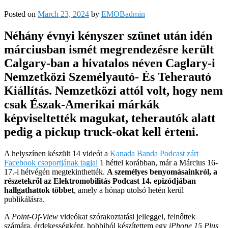
Posted on
March 23, 2024
by
EMOBadmin
Néhány évnyi kényszer szünet után idén
márciusban ismét megrendezésre került
Calgary-ban a hivatalos néven Caglary-i
Nemzetközi Személyautó- És Teherautó
Kiállítás. Nemzetközi attól volt, hogy nem
csak Észak-Amerikai márkák
képviseltették magukat, teherautók alatt
pedig a pickup truck-okat kell érteni.
A helyszínen készült 14 videót a
Kanada Banda Podcast zárt
Facebook csoportjának tagjai
1 héttel korábban, már a Március 16-
17.-i hétvégén megtekinthették.
A személyes benyomásainkról, a
részetekről az Elektromobilitás Podcast 14. epizódjában
hallgathattok többet
, amely a hónap utolsó hetén kerül
publikálásra.
A
Point-Of-View
videókat szórakoztatási jelleggel, felnőttek
számára, érdekességként, hobbiból készítettem egy
iPhone 15 Plus