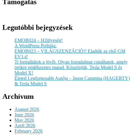
Támogatás
Legutóbbi bejegyzések
EMOB024 – H2ülyeség!
A WordPress Próbája:
EMOB023 – VILÁGSZENZÁCIÓ!! Eladták az első GM
EV1-t!
Ti formáltátok a jövőt. Olyan forradalmat csináltatok, amely
örökre emlékezetes marad. Köszönjük, Tesla Model S és
Model X!
Életed Legfontosabb Autója – Jason Cammisa (HAGERTY)
& Tesla Model S
Archívum
August 2026
June 2026
May 2026
April 2026
February 2026