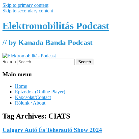
Skip to primary content
Skip to secondary content
Elektromobilitás Podcast
// by Kanada Banda Podcast
Search
Main menu
Home
Epizódok (Online Player)
Kapcsolat/Contact
Rólunk / About
Tag Archives:
CIATS
Calgary Autó És Teherautó Show 2024