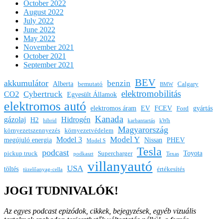
October 2022
August 2022
July 2022
June 2022
May 2022
November 2021
October 2021
September 2021
BEV
akkumulátor
benzin
Alberta
bemutató
Calgary
BMW
elektromobilitás
Cybertruck
CO2
Egyesült Államok
elektromos autó
elektromos áram
EV
FCEV
gyártás
Ford
Kanada
gázolaj
Hidrogén
H2
hibrid
karbantartás
kWh
Magyarország
környezetszennyezés
környezetvédelem
Model Y
Model 3
megújuló energia
Nissan
PHEV
Model S
Tesla
podcast
Toyota
pickup truck
Supercharger
podkaszt
Texas
villanyautó
USA
töltés
értékesítés
tüzelőanyag-cella
JOGI TUDNIVALÓK!
Az egyes podcast epizódok, cikkek, bejegyzések, egyéb vizuális