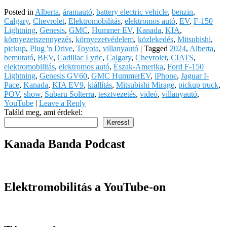
Posted in
Alberta
,
áramautó
,
battery electric vehicle
,
benzin
,
Calgary
,
Chevrolet
,
Elektromobilitás
,
elektromos autó
,
EV
,
F-150
Lightning
,
Genesis
,
GMC
,
Hummer EV
,
Kanada
,
KIA
,
környezetszennyezés
,
környezetvédelem
,
közlekedés
,
Mitsubishi
,
pickup
,
Plug 'n Drive
,
Toyota
,
villanyautó
|
Tagged
2024
,
Alberta
,
bemutató
,
BEV
,
Cadillac Lyric
,
Calgary
,
Chevrolet
,
CIATS
,
elektromobilitás
,
elektromos autó
,
Észak-Amerika
,
Ford F-150
Lightning
,
Genesis GV60
,
GMC HummerEV
,
iPhone
,
Jaguar I-
Pace
,
Kanada
,
KIA EV9
,
kiállítás
,
Mitsubishi Mirage
,
pickup truck
,
POV
,
show
,
Subaru Solterra
,
tesztvezetés
,
videó
,
villanyautó
,
YouTube
|
Leave a Reply
Találd meg, ami érdekel:
Keress!
Kanada Banda Podcast
Elektromobilitás a YouTube-on