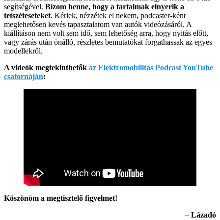
segítségével.
Bízom benne, hogy a tartalmak elnyerik a
tetszéteseteket.
Kérlek, nézzétek el nekem, podcaster-ként
meglehetősen kevés tapasztalatom van autók videózásáról. A
kiállításon nem volt sem idő, sem lehetőség arra, hogy nyitás előtt,
vagy zárás után önálló, részletes bemutatókat forgathassak az egyes
modellekről.
A videók megtekinthetők
az Elektromobilitás Podcast YouTube
csatornáján
:
Köszönöm a megtisztelő figyelmet!
– Lázadó