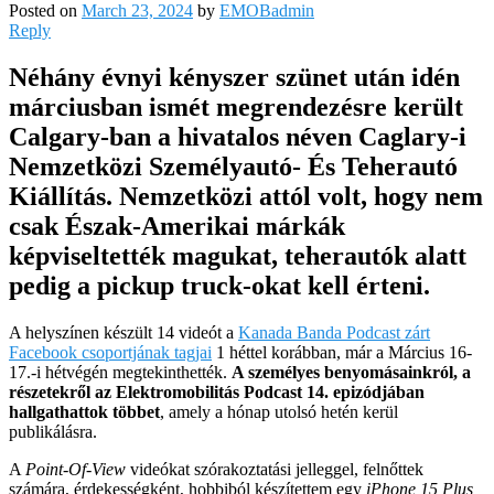
Posted on
March 23, 2024
by
EMOBadmin
Reply
Néhány évnyi kényszer szünet után idén
márciusban ismét megrendezésre került
Calgary-ban a hivatalos néven Caglary-i
Nemzetközi Személyautó- És Teherautó
Kiállítás. Nemzetközi attól volt, hogy nem
csak Észak-Amerikai márkák
képviseltették magukat, teherautók alatt
pedig a pickup truck-okat kell érteni.
A helyszínen készült 14 videót a
Kanada Banda Podcast zárt
Facebook csoportjának tagjai
1 héttel korábban, már a Március 16-
17.-i hétvégén megtekinthették.
A személyes benyomásainkról, a
részetekről az Elektromobilitás Podcast 14. epizódjában
hallgathattok többet
, amely a hónap utolsó hetén kerül
publikálásra.
A
Point-Of-View
videókat szórakoztatási jelleggel, felnőttek
számára, érdekességként, hobbiból készítettem egy
iPhone 15 Plus