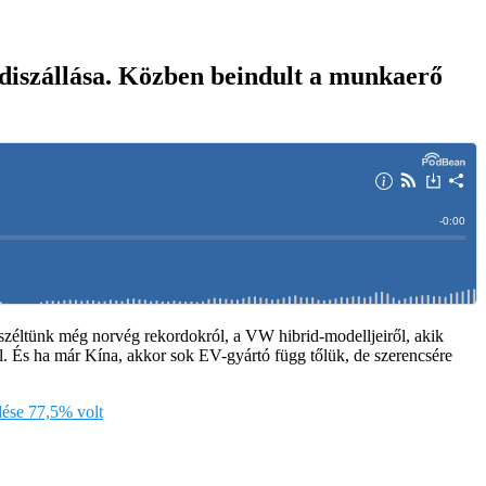
adiszállása. Közben beindult a munkaerő
zéltünk még norvég rekordokról, a VW hibrid-modelljeiről, akik
vel. És ha már Kína, akkor sok EV-gyártó függ tőlük, de szerencsére
dése 77,5% volt