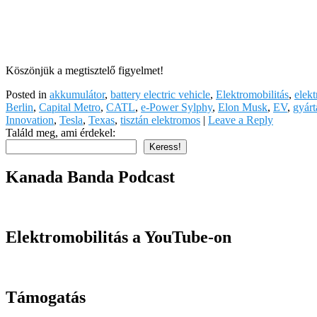
Köszönjük a megtisztelő figyelmet!
Posted in
akkumulátor
,
battery electric vehicle
,
Elektromobilitás
,
elek
Berlin
,
Capital Metro
,
CATL
,
e-Power Sylphy
,
Elon Musk
,
EV
,
gyárt
Innovation
,
Tesla
,
Texas
,
tisztán elektromos
|
Leave a Reply
Találd meg, ami érdekel:
Keress!
Kanada Banda Podcast
Elektromobilitás a YouTube-on
Támogatás