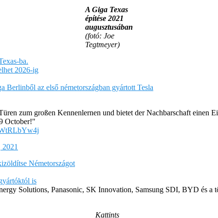
A Giga Texas
építése 2021
augusztusában
(fotó: Joe
Tegtmeyer)
Texas-ba.
elhet 2026-ig
a Berlinből az első németországban gyártott Tesla
 Türen zum großen Kennenlernen und bietet der Nachbarschaft einen
 9 October!"
/LWtRLbYw4j
, 2021
kizöldítse Németországot
yártóktól is
ergy Solutions, Panasonic, SK Innovation, Samsung SDI, BYD és a t
Kattints