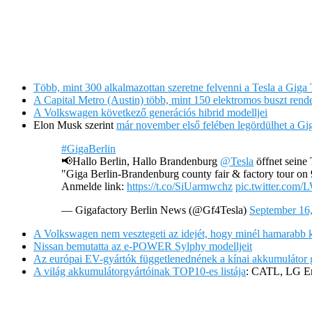
Több, mint 300 alkalmazottan szeretne felvenni a Tesla a Giga 
A Capital Metro (Austin) több, mint 150 elektromos buszt rend
A Volkswagen következő generációs hibrid modelljei
Elon Musk szerint
már november első felében legördülhet a Gig
#GigaBerlin
📢Hallo Berlin, Hallo Brandenburg
@Tesla
öffnet seine
"Giga Berlin-Brandenburg county fair & factory tour on
Anmelde link:
https://t.co/SiUarmwchz
pic.twitter.com
— Gigafactory Berlin News (@Gf4Tesla)
September 16
A Volkswagen nem vesztegeti az idejét, hogy minél hamarabb 
Nissan bemutatta az e-POWER Sylphy modelljeit
Az európai EV-gyártók függetlenednének a kínai akkumulátor g
A világ akkumulátorgyártóinak TOP10-es listája
: CATL, LG En