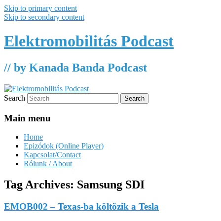
Skip to primary content
Skip to secondary content
Elektromobilitás Podcast
// by Kanada Banda Podcast
Search
Main menu
Home
Epizódok (Online Player)
Kapcsolat/Contact
Rólunk / About
Tag Archives:
Samsung SDI
EMOB002 – Texas-ba költözik a Tesla