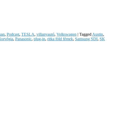
san
,
Podcast
,
TESLA
,
villanyautó
,
Volkswagen
|
Tagged
Austin
,
orvégia
,
Panasonic
,
plug-in
,
ritka föld fémek
,
Samsung SDI
,
SK