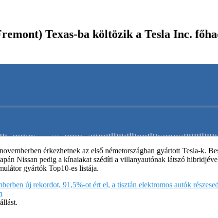
Fremont) Texas-ba költözik a Tesla Inc. főh
novemberben érkezhetnek az első németországban gyártott Tesla-k. Bes
japán Nissan pedig a kínaiakat szédíti a villanyautónak látszó hibridjé
látor gyártók Top10-es listája.
erben új rekordot, 91,5%-ot ért el, a tisztán elektromos autók részese
n
llást.