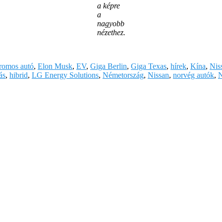
a képre
a
nagyobb
nézethez.
tromos autó
,
Elon Musk
,
EV
,
Giga Berlin
,
Giga Texas
,
hírek
,
Kína
,
Nis
ás
,
hibrid
,
LG Energy Solutions
,
Németország
,
Nissan
,
norvég autók
,
N