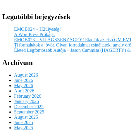
Legutóbbi bejegyzések
EMOB024 – H2ülyeség!
A WordPress Próbája:
EMOB023 – VILÁGSZENZÁCIÓ!! Eladták az első GM EV1
Ti formáltátok a jövőt. Olyan forradalmat csináltatok, amely 
Életed Legfontosabb Autója – Jason Cammisa (HAGERTY) & 
Archívum
August 2026
June 2026
May 2026
April 2026
February 2026
January 2026
December 2025
September 2025
August 2025
June 2025
May 2025