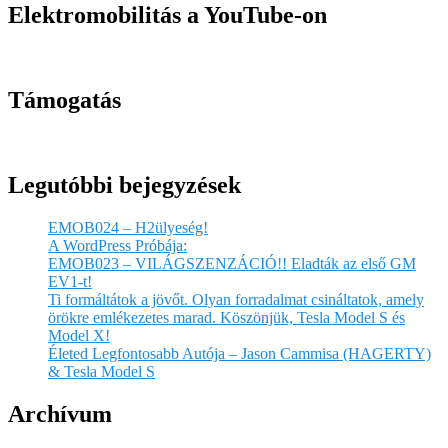
Elektromobilitás a YouTube-on
Támogatás
Legutóbbi bejegyzések
EMOB024 – H2ülyeség!
A WordPress Próbája:
EMOB023 – VILÁGSZENZÁCIÓ!! Eladták az első GM
EV1-t!
Ti formáltátok a jövőt. Olyan forradalmat csináltatok, amely
örökre emlékezetes marad. Köszönjük, Tesla Model S és
Model X!
Életed Legfontosabb Autója – Jason Cammisa (HAGERTY)
& Tesla Model S
Archívum