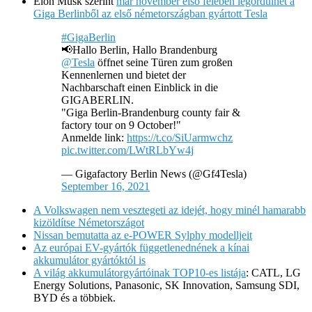
Elon Musk szerint
már november első felében legördülhet a
Giga Berlinből az első németországban gyártott Tesla
#GigaBerlin
📢Hallo Berlin, Hallo Brandenburg
@Tesla
öffnet seine Türen zum großen
Kennenlernen und bietet der
Nachbarschaft einen Einblick in die
GIGABERLIN.
"Giga Berlin-Brandenburg county fair &
factory tour on 9 October!"
Anmelde link:
https://t.co/SiUarmwchz
pic.twitter.com/LWtRLbYw4j
— Gigafactory Berlin News (@Gf4Tesla)
September 16, 2021
A Volkswagen nem vesztegeti az idejét, hogy minél hamarabb
kizöldítse Németországot
Nissan bemutatta az e-POWER Sylphy modelljeit
Az európai EV-gyártók függetlenednének a kínai
akkumulátor gyártóktól is
A világ akkumulátorgyártóinak TOP10-es listája
: CATL, LG
Energy Solutions, Panasonic, SK Innovation, Samsung SDI,
BYD és a többiek.