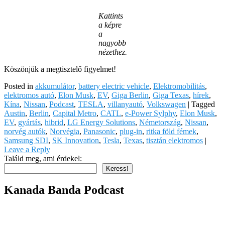
Kattints
a képre
a
nagyobb
nézethez.
Köszönjük a megtisztelő figyelmet!
Posted in
akkumulátor
,
battery electric vehicle
,
Elektromobilitás
,
elektromos autó
,
Elon Musk
,
EV
,
Giga Berlin
,
Giga Texas
,
hírek
,
Kína
,
Nissan
,
Podcast
,
TESLA
,
villanyautó
,
Volkswagen
|
Tagged
Austin
,
Berlin
,
Capital Metro
,
CATL
,
e-Power Sylphy
,
Elon Musk
,
EV
,
gyártás
,
hibrid
,
LG Energy Solutions
,
Németország
,
Nissan
,
norvég autók
,
Norvégia
,
Panasonic
,
plug-in
,
ritka föld fémek
,
Samsung SDI
,
SK Innovation
,
Tesla
,
Texas
,
tisztán elektromos
|
Leave a Reply
Találd meg, ami érdekel:
Keress!
Kanada Banda Podcast