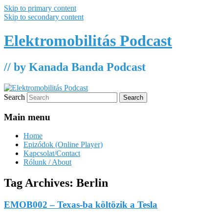
Skip to primary content
Skip to secondary content
Elektromobilitás Podcast
// by Kanada Banda Podcast
Search
Main menu
Home
Epizódok (Online Player)
Kapcsolat/Contact
Rólunk / About
Tag Archives:
Berlin
EMOB002 – Texas-ba költözik a Tesla