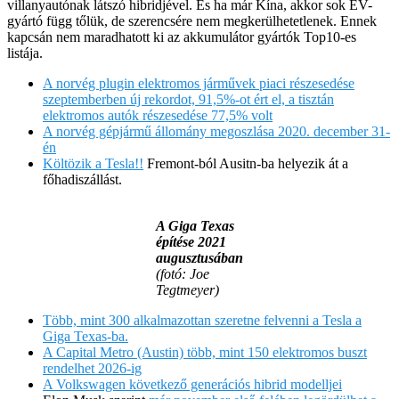
villanyautónak látszó hibridjével. És ha már Kína, akkor sok EV-
gyártó függ tőlük, de szerencsére nem megkerülhetetlenek. Ennek
kapcsán nem maradhatott ki az akkumulátor gyártók Top10-es
listája.
A norvég plugin elektromos járművek piaci részesedése
szeptemberben új rekordot, 91,5%-ot ért el, a tisztán
elektromos autók részesedése 77,5% volt
A norvég gépjármű állomány megoszlása 2020. december 31-
én
Költözik a Tesla!!
Fremont-ból Ausitn-ba helyezik át a
főhadiszállást.
A Giga Texas
építése 2021
augusztusában
(fotó: Joe
Tegtmeyer)
Több, mint 300 alkalmazottan szeretne felvenni a Tesla a
Giga Texas-ba.
A Capital Metro (Austin) több, mint 150 elektromos buszt
rendelhet 2026-ig
A Volkswagen következő generációs hibrid modelljei