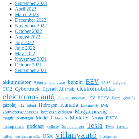
September 2023
April 2023
March 2023
December 2022
November 2022
October 2022
August 2022
July 2022
June 2022
May 2022
November 2021
October 2021
September 2021
BEV
akkumulátor
benzin
Alberta
bemutató
Calgary
BMW
elektromobilitás
Cybertruck
CO2
Egyesült Államok
elektromos autó
elektromos áram
EV
FCEV
gyártás
Ford
Kanada
gázolaj
Hidrogén
H2
hibrid
karbantartás
kWh
Magyarország
környezetszennyezés
környezetvédelem
Model Y
Model 3
megújuló energia
Nissan
PHEV
Model S
Tesla
podcast
Toyota
pickup truck
Supercharger
podkaszt
Texas
villanyautó
USA
töltés
értékesítés
tüzelőanyag-cella