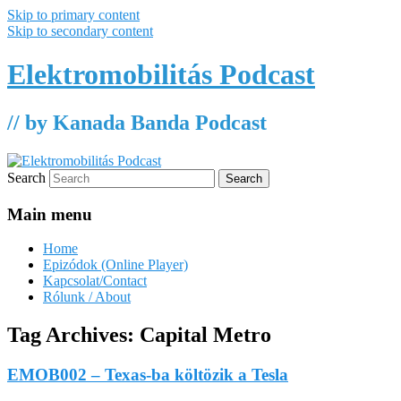
Skip to primary content
Skip to secondary content
Elektromobilitás Podcast
// by Kanada Banda Podcast
Search
Main menu
Home
Epizódok (Online Player)
Kapcsolat/Contact
Rólunk / About
Tag Archives:
Capital Metro
EMOB002 – Texas-ba költözik a Tesla