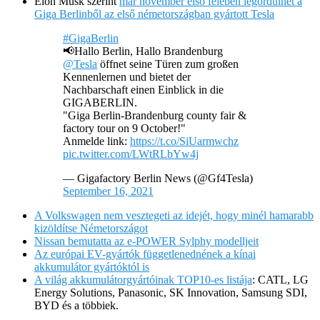
Elon Musk szerint
már november első felében legördülhet a
Giga Berlinből az első németországban gyártott Tesla
#GigaBerlin
📢Hallo Berlin, Hallo Brandenburg
@Tesla
öffnet seine Türen zum großen
Kennenlernen und bietet der
Nachbarschaft einen Einblick in die
GIGABERLIN.
"Giga Berlin-Brandenburg county fair &
factory tour on 9 October!"
Anmelde link:
https://t.co/SiUarmwchz
pic.twitter.com/LWtRLbYw4j
— Gigafactory Berlin News (@Gf4Tesla)
September 16, 2021
A Volkswagen nem vesztegeti az idejét, hogy minél hamarabb
kizöldítse Németországot
Nissan bemutatta az e-POWER Sylphy modelljeit
Az európai EV-gyártók függetlenednének a kínai
akkumulátor gyártóktól is
A világ akkumulátorgyártóinak TOP10-es listája
: CATL, LG
Energy Solutions, Panasonic, SK Innovation, Samsung SDI,
BYD és a többiek.