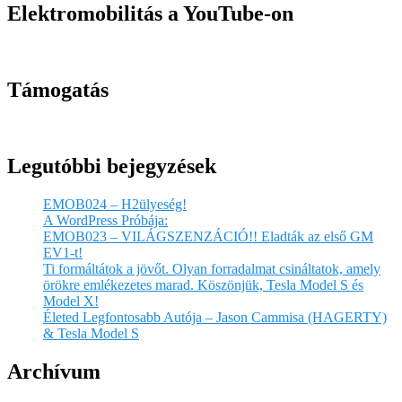
Elektromobilitás a YouTube-on
Támogatás
Legutóbbi bejegyzések
EMOB024 – H2ülyeség!
A WordPress Próbája:
EMOB023 – VILÁGSZENZÁCIÓ!! Eladták az első GM
EV1-t!
Ti formáltátok a jövőt. Olyan forradalmat csináltatok, amely
örökre emlékezetes marad. Köszönjük, Tesla Model S és
Model X!
Életed Legfontosabb Autója – Jason Cammisa (HAGERTY)
& Tesla Model S
Archívum