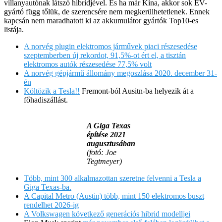
villanyautónak látszó hibridjével. És ha már Kína, akkor sok EV-
gyártó függ tőlük, de szerencsére nem megkerülhetetlenek. Ennek
kapcsán nem maradhatott ki az akkumulátor gyártók Top10-es
listája.
A norvég plugin elektromos járművek piaci részesedése
szeptemberben új rekordot, 91,5%-ot ért el, a tisztán
elektromos autók részesedése 77,5% volt
A norvég gépjármű állomány megoszlása 2020. december 31-
én
Költözik a Tesla!!
Fremont-ból Ausitn-ba helyezik át a
főhadiszállást.
A Giga Texas
építése 2021
augusztusában
(fotó: Joe
Tegtmeyer)
Több, mint 300 alkalmazottan szeretne felvenni a Tesla a
Giga Texas-ba.
A Capital Metro (Austin) több, mint 150 elektromos buszt
rendelhet 2026-ig
A Volkswagen következő generációs hibrid modelljei