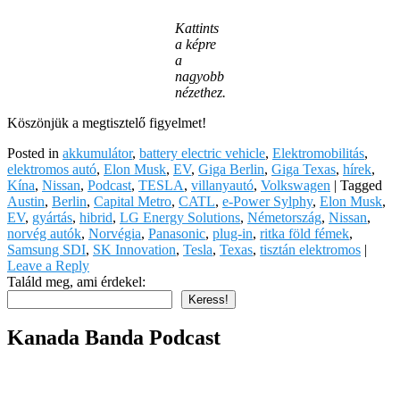
Kattints
a képre
a
nagyobb
nézethez.
Köszönjük a megtisztelő figyelmet!
Posted in
akkumulátor
,
battery electric vehicle
,
Elektromobilitás
,
elektromos autó
,
Elon Musk
,
EV
,
Giga Berlin
,
Giga Texas
,
hírek
,
Kína
,
Nissan
,
Podcast
,
TESLA
,
villanyautó
,
Volkswagen
|
Tagged
Austin
,
Berlin
,
Capital Metro
,
CATL
,
e-Power Sylphy
,
Elon Musk
,
EV
,
gyártás
,
hibrid
,
LG Energy Solutions
,
Németország
,
Nissan
,
norvég autók
,
Norvégia
,
Panasonic
,
plug-in
,
ritka föld fémek
,
Samsung SDI
,
SK Innovation
,
Tesla
,
Texas
,
tisztán elektromos
|
Leave a Reply
Találd meg, ami érdekel:
Keress!
Kanada Banda Podcast