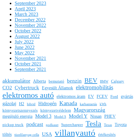
September 2023
April 2023
March 2023
December 2022
November 2022
October 2022
August 2022
July 2022
June 2022
May 2022
November 2021
October 2021
September 2021
BEV
akkumulátor
benzin
Alberta
bemutató
Calgary
BMW
elektromobilitás
Cybertruck
CO2
Egyesült Államok
elektromos autó
elektromos áram
EV
FCEV
gyártás
Ford
Kanada
gázolaj
Hidrogén
H2
hibrid
karbantartás
kWh
Magyarország
környezetszennyezés
környezetvédelem
Model Y
Model 3
megújuló energia
Nissan
PHEV
Model S
Tesla
podcast
Toyota
pickup truck
Supercharger
podkaszt
Texas
villanyautó
USA
töltés
értékesítés
tüzelőanyag-cella