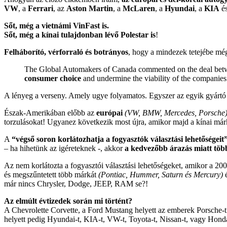
VW
, a
Ferrari
, az
Aston Martin
, a
McLaren
, a
Hyundai
, a
KIA
é
Sőt, még a vietnámi VinFast is.
Sőt, még a kínai tulajdonban lévő Polestar is
!
Felháborító, vérforraló és botrányos
, hogy a mindezek tetejébe m
The Global Automakers of Canada commented on the deal betwee
consumer choice
and undermine the viability of the companies 
A lényeg a verseny. Amely ugye folyamatos. Egyszer az egyik gyártó 
Észak-Amerikában előbb az
európai
(VW, BMW, Mercedes, Porsche
torzulásokat! Ugyanez következik most újra, amikor majd a kínai már
A
“végső soron korlátozhatja a fogyasztók választási lehetőségeit
– ha hihetünk az igéreteknek -, akkor
a kedvezőbb árazás miatt töb
Az nem korlátozta a fogyasztói választási lehetőségeket, amikor a 2
és megszűntetett több márkát
(Pontiac, Hummer, Saturn és Mercury)
é
már nincs Chrysler, Dodge, JEEP, RAM se?!
Az elmúlt évtizedek során mi történt?
A Chevrolette Corvette, a Ford Mustang helyett az emberek Porsche-t 
helyett pedig Hyundai-t, KIA-t, VW-t, Toyota-t, Nissan-t, vagy Hond