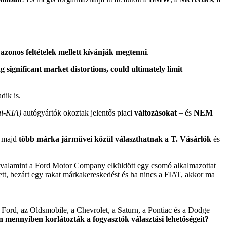
azonos feltételek mellett kívánják megtenni
.
ng significant market distortions, could ultimately limit
dik is.
i-KIA)
autógyártók okoztak jelentős piaci
változásokat
– és
NEM
t majd
több márka járművei közül választhatnak a T. Vásárlók
és
s, valamint a Ford Motor Company elküldött egy csomó alkalmazottat
ett, bezárt egy rakat márkakereskedést és ha nincs a FIAT, akkor ma
 Ford, az Oldsmobile, a Chevrolet, a Saturn, a Pontiac és a Dodge
 mennyiben korlátozták a fogyasztók választási lehetőségeit?