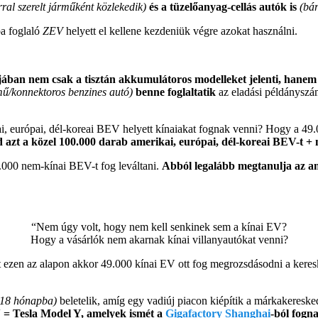
al szerelt járműként közlekedik)
és a tüzelőanyag-cellás autók is
(bár
a foglaló
ZEV
helyett el kellene kezdeniük végre azokat használni.
ában nem csak a tisztán akkumulátoros modelleket jelenti, hanem
mű/konnektoros benzines autó)
benne foglaltatik
az eladási példányszá
i, európai, dél-koreai BEV helyett kínaiakat fognak venni? Hogy a 4
 azt a közel 100.000 darab amerikai, európai, dél-koreai BEV-t +
.000 nem-kínai BEV-t fog leváltani.
Abból legalább megtanulja az am
“Nem úgy volt, hogy nem kell senkinek sem a kínai EV?
Hogy a vásárlók nem akarnak kínai villanyautókat venni?
rt ezen az alapon akkor 49.000 kínai EV ott fog megrozsdásodni a ke
-18 hónapba)
beletelik, amíg egy vadiúj piacon kiépítik a márkakeresked
V = Tesla Model Y, amelyek ismét a
Gigafactory Shanghai
-ból fogn