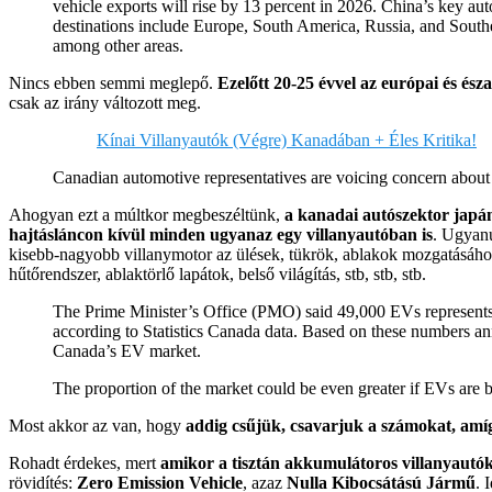
vehicle exports will rise by 13 percent in 2026. China’s key aut
destinations include Europe, South America, Russia, and Southe
among other areas.
Nincs ebben semmi meglepő.
Ezelőtt 20-25 évvel az európai és ész
csak az irány változott meg.
Kínai Villanyautók (Végre) Kanadában + Éles Kritika!
Canadian automotive representatives are voicing concern about
Ahogyan ezt a múltkor megbeszéltünk,
a kanadai autószektor japán
hajtásláncon kívül minden ugyanaz egy villanyautóban is
. Ugyanú
kisebb-nagyobb villanymotor az ülések, tükrök, ablakok mozgatásához,
hűtőrendszer, ablaktörlő lapátok, belső világítás, stb, stb, stb.
The Prime Minister’s Office (PMO) said 49,000 EVs represents l
according to Statistics Canada data. Based on these numbers 
Canada’s EV market.
The proportion of the market could be even greater if EVs are b
Most akkor az van, hogy
addig csűjük, csavarjuk a számokat, amí
Rohadt érdekes, mert
amikor a tisztán akkumulátoros villanyautók
rövidítés:
Zero Emission Vehicle
, azaz
Nulla Kibocsátású Jármű
. 