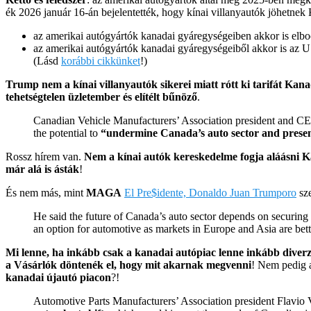
ék 2026 január 16-án bejelentették, hogy kínai villanyautók jöhetne
az amerikai autógyártók kanadai gyáregységeiben akkor is elboc
az amerikai autógyártók kanadai gyáregységeiből akkor is az U
(Lásd
korábbi cikkünket
!)
Trump nem a kínai villanyautók sikerei miatt rótt ki tarifát Kan
tehetségtelen üzletember és elítélt bűnöző
.
Canadian Vehicle Manufacturers’ Association president and CEO 
the potential to
“undermine Canada’s auto sector and present
Rossz hírem van.
Nem a kínai autók kereskedelme fogja aláásni 
már alá is ásták
!
És nem más, mint
MAGA
El Pre$idente, Donaldo Juan Trumporo
sze
He said the future of Canada’s auto sector depends on securing t
an option for automotive as markets in Europe and Asia are bett
Mi lenne, ha inkább csak a kanadai autópiac lenne inkább diverzi
a Vásárlók döntenék el, hogy mit akarnak megvenni
! Nem pedig 
kanadai újautó piacon
?!
Automotive Parts Manufacturers’ Association president Flavio V