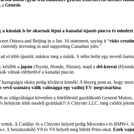
s a
Genesis
.
ég
a kínaiak is be akarnak lépni a kanadai újautó piacra és mindezt 
n Ottawa and Beijing in a Jan. 16 statement, saying it “
risks creati
currently investing in and supporting Canadian jobs.”
ad el több újautót, máskor meg a másik. S néha befut egy nevető harma
)
, később a
japán
(Toyota, Honda, Nissan)
, majd a
dél-koreai
(Hyunda
kák válnak elérhetővé a kanadai piacon.
”
hazugságra okára pedig kíváncsi lennék! A lényeg pont az, hogy mos
b vevő számára válik valósággá egy vadiúj EV megvásárlása
.
008-as világválságot követően a felelőtlenül gazdálkodó General Motor
s befejezte több modell gyártását?! A Chrysler LLC. meg csődöt jelent
vettek. A Cadillac és a Chrysler helyett pedig Mercedes-t és BMW-t. A
a-t. A benzinzabáló V8 és V6 helyett meg hibrid Prius-okat.
Ezek vajon