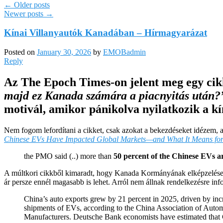
←
Older posts
Newer posts
→
Kínai Villanyautók Kanadában – Hírmagyarázat
Posted on
January 30, 2026
by
EMOBadmin
Reply
Az The Epoch Times-on jelent meg egy ci
majd ez Kanada számára a piacnyitás után?
motivál, amikor pánikolva nyilatkozik a k
Nem fogom lefordítani a cikket, csak azokat a bekezdéseket idézem, 
Chinese EVs Have Impacted Global Markets—and What It Means for 
the PMO said (..) more than
50 percent of the Chinese EVs ar
A múltkori cikkből kimaradt, hogy Kanada Kormányának elképzelései
ár persze ennél magasabb is lehet. Arról nem állnak rendelkezésre in
China’s auto exports grew by 21 percent in 2025, driven by inc
shipments of EVs, according to the China Association of Auto
Manufacturers. Deutsche Bank economists have estimated that 