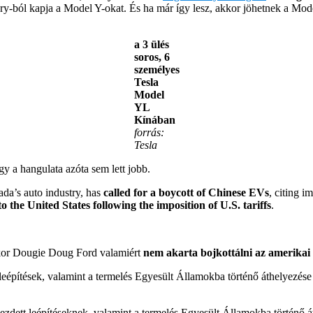
tory-ból kapja a Model Y-okat. És ha már így lesz, akkor jöhetnek a Mod
a 3 ülés
soros, 6
személyes
Tesla
Model
YL
Kínában
forrás:
Tesla
y a hangulata azóta sem lett jobb.
da’s auto industry, has
called for a boycott of Chinese EVs
, citing 
o the United States following the imposition of U.S. tariffs
.
akkor Dougie Doug Ford valamiért
nem akarta bojkottálni az amerikai
leépítések, valamint a termelés Egyesült Államokba történő áthelyezés
ezdett leépítéseknek, valamint a termelés Egyesült Államokba történő 