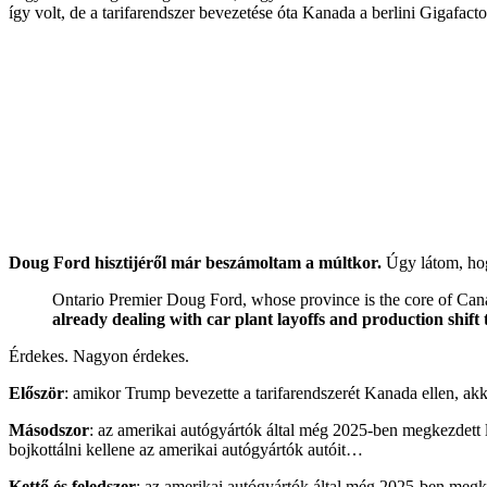
így volt, de a tarifarendszer bevezetése óta Kanada a berlini Gigafac
Doug Ford hisztijéről már beszámoltam a múltkor.
Úgy látom, hog
Ontario Premier Doug Ford, whose province is the core of Cana
already dealing with car plant layoffs and production shift t
Érdekes. Nagyon érdekes.
Először
: amikor Trump bevezette a tarifarendszerét Kanada ellen, 
Másodszor
: az amerikai autógyártók által még 2025-ben megkezdett 
bojkottálni kellene az amerikai autógyártók autóit…
Kettő és feledszer
: az amerikai autógyártók által még 2025-ben megk