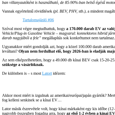
ban villanyautóként is használható, de 85-90%-ban belső égésű motorr
Vannak egyértelmű rövidítések
(pl. BEV, PHV, stb.)
, a mindent magáb
Tartalomajánló #06
Szóval most végre megtudhattuk, hogy
a 170.000 darab EV az valój
Vehicle/Plug-in Gasoline Vehicle – magyarul: konnektoros hibrid jár
darab nagyjából a fele”
megállapítás sok konkrétumot nem tartalmaz.
Ugyanakkor miért gondolják azt, hogy a közel 100.000 darab amerika
leváltani?
Olyan nem fordulhat elő, hogy 2026-ban is eladják majd
Az sem elképzelhetetlen, hogy a 49.000 db kínai BEV csak 15-20-25
szüksége a vásárlóknak.
De különben is – s most
Latort
idézem:
Akkor most miért is izgulnak az amerikai/európai/japán gyártók? Me
fog kelleni senkinek se a kínai EV…
Lator másik észrevétele volt, hogy kínai márkaként egy kis időbe
(12
nagyobb összegben fogadna arra, hogy
az első 1-2 évben a kínai E