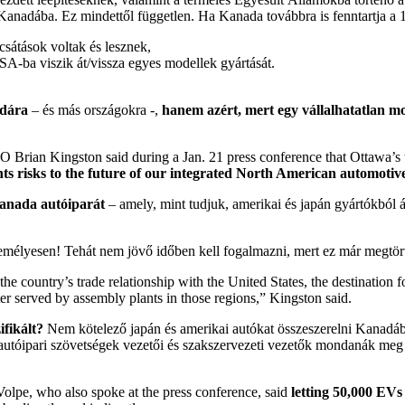
k Kanadába. Ez mindettől független. Ha Kanada továbbra is fenntartja 
sátások voltak és lesznek,
SA-ba viszik át/vissza egyes modellek gyártását.
adára
– és más országokra -,
hanem azért, mert egy vállalhatatlan mod
Brian Kingston said during a Jan. 21 press conference that Ottawa’s t
s risks to the future of our integrated North American automotiv
Kanada autóiparát
– amely, mint tudjuk, amerikai és japán gyártókból á
mélyesen! Tehát nem jövő időben kell fogalmazni, mert ez már megtörté
he country’s trade relationship with the United States, the destination 
er served by assembly plants in those regions,” Kingston said.
fikált?
Nem kötelező japán és amerikai autókat összeszerelni Kanad
autóipari szövetségek vezetői és szakszervezeti vezetők mondanák me
olpe, who also spoke at the press conference, said
letting 50,000 EVs