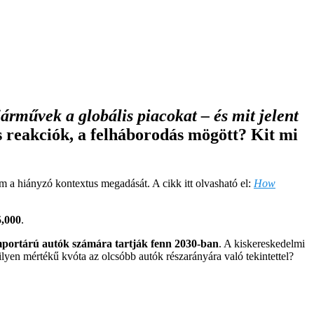
árművek a globális piacokat – és mit jelent
s reakciók, a felháborodás mögött? Kit mi
 a hiányzó kontextus megadását. A cikk itt olvasható el:
How
5,000
.
mportárú autók számára tartják fenn 2030-ban
. A kiskereskedelmi
lyen mértékű kvóta az olcsóbb autók részarányára való tekintettel?