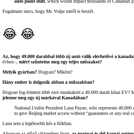
auto plant shift
, which would impact thousands of Canadian job
Fogalmam sincs, hogy Mr. Volpe miről is beszél.
😂 😂
Az, hogy 49.000 darabbal több új autó válik elérhetővé a kanada
évben -,
miért szűntetne meg egy teljes műszakot?
Melyik gyárban?
Hogyan? Miként?
Hány ember is dolgozik abban a műszakban?
Hogyan fog érinteni több ezer munkakört a 49.000 darab kínai EV? Mr
jelenne meg egy új márkával Kanadában?
National Unifor President Lana Payne, who represents 40,000 a
to give Beijing market access without “guarantees or any real
Lana sem a legélesebb kés a fiókban.
Ahogyan az előző cikkemben írtam,
az európai és dél-koreai autó