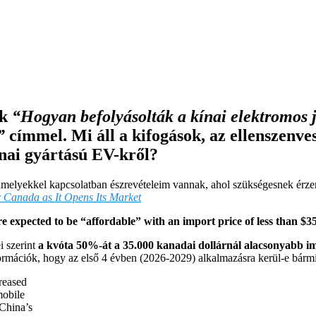
kk
“Hogyan befolyásolták a kínai elektromos j
”
címmel. Mi áll a kifogások, az ellenszenve
ínai gyártású EV-kről?
amelyekkel kapcsolatban észrevételeim vannak, ahol szükségesnek érzem
Canada as It Opens Its Market
e expected to be “affordable” with an import price of less than $3
 szerint
a kvóta 50%-át a 35.000 kanadai dollárnál alacsonyabb i
formációk, hogy az első 4 évben (2026-2029) alkalmazásra kerül-e bármi
reased
mobile
China’s