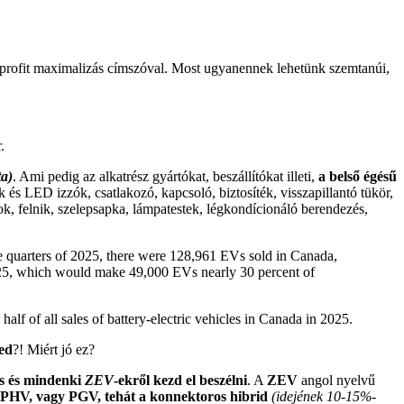
 profit maximalizás címszóval. Most ugyanennek lehetünk szemtanúi,
.
ta)
. Ami pedig az alkatrész gyártókat, beszállítókat illeti,
a belső égésű
és LED izzók, csatlakozó, kapcsoló, biztosíték, visszapillantó tükör,
k, felnik, szelepsapka, lámpatestek, légkondícionáló berendezés,
ee quarters of 2025, there were 128,961 EVs sold in Canada,
025, which would make 49,000 EVs nearly 30 percent of
lf of all sales of battery-electric vehicles in Canada in 2025.
ed
?! Miért jó ez?
és és mindenki
ZEV
-ekről kezd el beszélni
. A
ZEV
angol nyelvű
 PHV, vagy PGV, tehát a konnektoros hibrid
(idejének 10-15%-