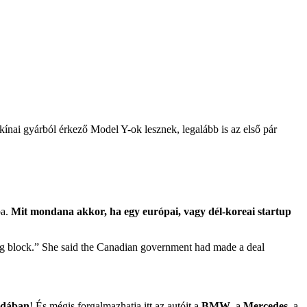
kínai gyárból érkező Model Y-ok lesznek, legalább is az első pár
ba.
Mit mondana akkor, ha egy európai, vagy dél-koreai startup
ing block.” She said the Canadian government had made a deal
nadában
! És mégis forgalmazhatja itt az autóit a
BMW
, a
Mercedes
, a