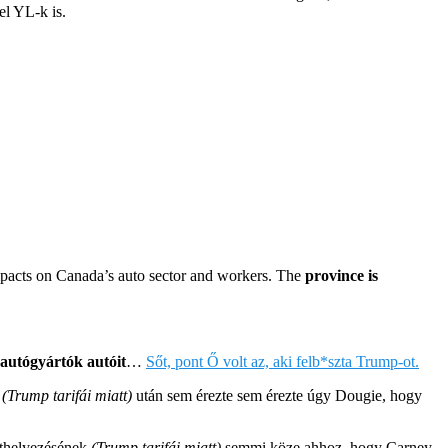
el YL-k is.
impacts on Canada’s auto sector and workers. The
province is
 autógyártók autóit
…
Sőt, pont Ő volt az, aki felb*szta Trump-ot.
e
(Trump tarifái miatt)
után sem érezte sem érezte úgy Dougie, hogy
áthelyezésének
(Trump tarifái miatt)
semmi köze ahhoz, hogy Carney-