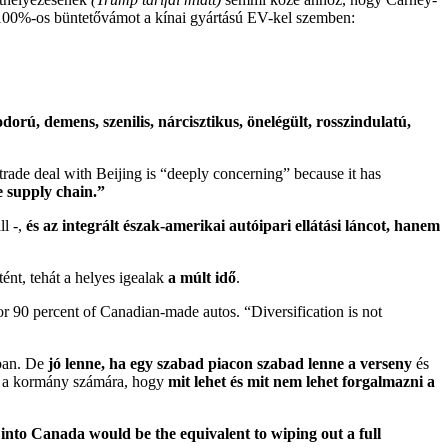
a 100%-os büntetővámot a kínai gyártású EV-kel szemben:
orú, demens, szenilis, nárcisztikus, önelégült, rosszindulatú,
rade deal with Beijing is “deeply concerning” because it has
e supply chain.”
ll -,
és az integrált észak-amerikai autóipari ellátási láncot, hanem
nt, tehát a helyes igealak
a múlt idő
.
for 90 percent of Canadian-made autos. “Diversification is not
ában. De
jó lenne, ha egy szabad piacon szabad lenne a verseny
és
g a kormány számára, hogy
mit lehet és mit nem lehet forgalmazni a
 into Canada would be the equivalent to wiping out a full