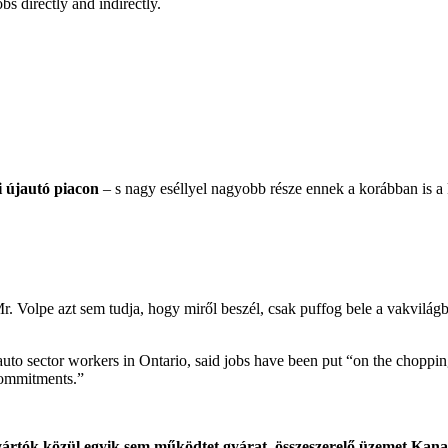
s directly and indirectly.
i újautó piacon
– s nagy eséllyel nagyobb része ennek a korábban is a 
. Volpe azt sem tudja, hogy miről beszél, csak puffog bele a vakvilág
uto sector workers in Ontario, said jobs have been put “on the chopp
 commitments.”
gyártók közül egyik sem működtet gyárat, összeszerelő üzemet Ka