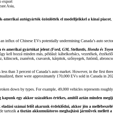
o export
ast Asia,
ak-amerikai autógyártók özönlötték el modelljeikkel a kínai piacot
,
 an influx of Chinese EVs potentially undermining Canada’s auto sector
 és amerikai gyártókat jelent
(Ford, GM, Stellantis, Honda és Toyo
gy kell hozzá minden más, például: kábelkorbács, vezetékek, érzékelők 
 kilincsek, zsanérok, csavarok, kárpitok, szőnyegek, futómű, abroncso
ess than 3 percent of Canada’s auto market. However, in the first thr
annualized, there were approximately 170,000 EVs sold in Canada in 2
roken down by types. For example, 49,000 vehicles represents roughly ha
g kapunk egy akkor százalékos értékes, amitől aztán minden megij
 eladási számai felől akarunk érdeklődni, akkor jön a mellébeszél
Ide tartozik
a tisztán akkumulátoros meghajtású járművek mellett a