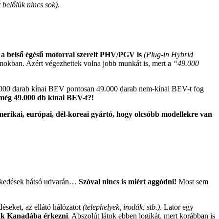
 belőlük nincs sok)
.
 a belső égésű motorral szerelt PHV/PGV is
(Plug-in Hybrid
mokban. Azért végezhettek volna jobb munkát is, mert a
“49.000
9.000 darab kínai BEV pontosan 49.000 darab nem-kínai BEV-t fog
 még 49.000 db kínai BEV-t?!
erikai, európai, dél-koreai gyártó, hogy olcsóbb modellekre van
reskedések hátsó udvarán…
Szóval nincs is miért aggódni!
Most sem
éseket, az ellátó hálózatot
(telephelyek, irodák, stb.)
. Lator egy
ak Kanadába érkezni
. Abszolút látok ebben logikát, mert korábban is