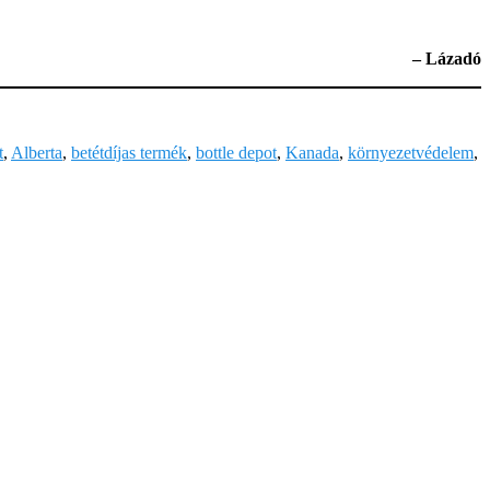
– Lázadó
t
,
Alberta
,
betétdíjas termék
,
bottle depot
,
Kanada
,
környezetvédelem
,