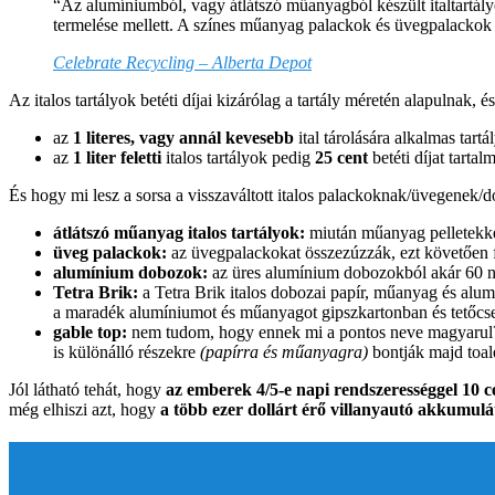
“Az alumíniumból, vagy átlátszó műanyagból készült italtartály
termelése mellett. A színes műanyag palackok és üvegpalackok
Celebrate Recycling – Alberta Depot
Az italos tartályok betéti díjai kizárólag a tartály méretén alapulnak,
az
1 literes, vagy annál kevesebb
ital tárolására alkalmas tart
az
1 liter feletti
italos tartályok pedig
25 cent
betéti díjat tartal
És hogy mi lesz a sorsa a visszaváltott italos palackoknak/üvegene
átlátszó műanyag italos tartályok:
miután műanyag pelletekké 
üveg palackok:
az üvegpalackokat összezúzzák, ezt követően f
alumínium dobozok:
az üres alumínium dobozokból akár 60 na
Tetra Brik:
a Tetra Brik italos dobozai papír, műanyag és alum
a maradék alumíniumot és műanyagot gipszkartonban és tetőcse
gable top:
nem tudom, hogy ennek mi a pontos neve magyarul? E
is különálló részekre
(papírra és műanyagra)
bontják majd toale
Jól látható tehát, hogy
az emberek 4/5-e napi rendszerességgel 10 c
még elhiszi azt, hogy
a több ezer dollárt érő villanyautó akkumul