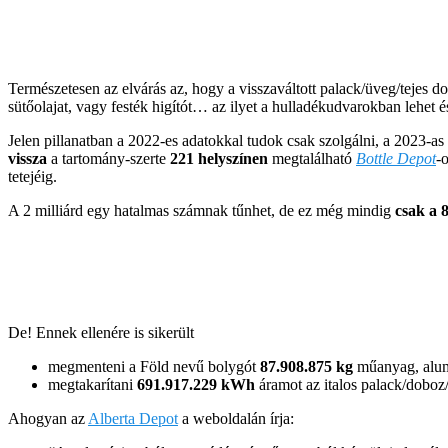
Természetesen az elvárás az, hogy a visszaváltott palack/üveg/tejes do
sütőolajat, vagy festék higítót… az ilyet a hulladékudvarokban lehet és 
Jelen pillanatban a 2022-es adatokkal tudok csak szolgálni, a 2023-a
vissza
a tartomány-szerte
221 helyszínen
megtalálható
Bottle Depot
-
tetejéig.
A 2 milliárd egy hatalmas számnak tűnhet, de ez még mindig
csak a 
De! Ennek ellenére is sikerült
megmenteni a Föld nevű bolygót
87.908.875 kg
műanyag, alumí
megtakarítani
691.917.229 kWh
áramot az italos palack/doboz
Ahogyan az
Alberta Depot
a weboldalán írja: