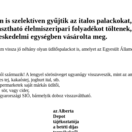
 szelektíven gyűjtik az italos palackokat,
asztható élelmiszeripari folyadékot tölten
eskedelmi egységben vásárolta meg.
tottam vissza jó néhány olyan üdítőspalackot is, amelyet az Egyesült
ból származik! A lengyel sörösüveget ugyanúgy visszaveszik, mint az am
tej, kakaóstej, joghurt ital, stb.
permarketek saját márkás üdítői,
 sör, vagy cider,
arországi SIÓ, bármelyik doboz visszaváltható.
az Alberta
Depot
tájékoztatója
a betéti díjas