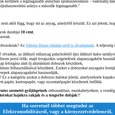
ok kerülnek a legmagasabb arányban újrahasznosításra – vadonatúj italo
 újrahasznosítási aránya a második legmagasabb.”
 és nem attól függ, hogy mi az anyag, amelyből készült. Ez azt jelenti, ho
ályok darabjai
10 cent
,
maznak.
k/dobozoknak? Az
Alberta Depot oldalán erről is olvashatunk
. A teljesség
olvadtak, az átlátszó műanyag palackokból újra átlátszó italos tartály
inom porrá örlik, majd üvegszálas szigetelések alapanyagaként használj
p leforgása alatt új alumínium dobozok készülnek,
ínium felhasználásával készülnek. Ezeket a dobozokat anyagaira bontják
repek alapanyagaiként hasznosítják,
z a kategória azokat a dobozos italokat jelenti, amelyneknek kupakos 
tt papírt, kartonpapírt, vagy nyomtatópapírt készítenek belőlük.
entes szemetet gyűjtögetnek
otthonaikban, munkahelyeiken, a vendégl
átorokat hajókra rakják és a tengerbe dobják
?!
Ha szeretnél többet megtudni az
Elektromobilitásról, vagy a környezetvédelemről,