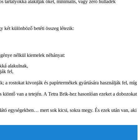
s tartályokká alakítják őket, minimális, vagy zéró hulladék
gy két különböző betéti összeg létezik:
 igénye nélkül kiemelek néhányat:
okká alakulnak,
ák fel,
; a rostokat kivonják és papírtermékek gyártására használják fel, míg
kiöntő van a tetején. A Tetra Brik-hez hasonlóan ezeket a dobozokat
átó egységekben… mert sok kicsi, sokra megy. És ezek után van, aki