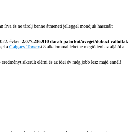
an írva és ne tárolj benne átmeneti jelleggel mondjuk használt
 2022. évben
2.077.236.910 darab palackot/üveget/dobozt váltottak
gel a
Calgary Tower
-t 8 alkalommal lehetne megtölteni az aljától a
eredményt sikerült elérni és az idei év még jobb lesz majd ennél!