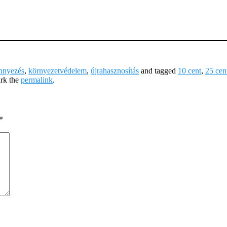
nnyezés
,
környezetvédelem
,
újrahasznosítás
and tagged
10 cent
,
25 cen
rk the
permalink
.
*