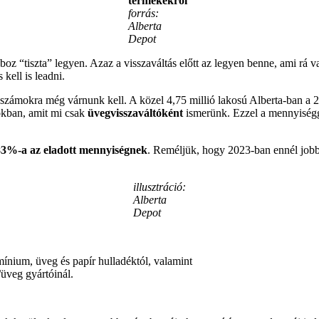
termékekről
forrás:
Alberta
Depot
boz “tiszta” legyen. Azaz a visszaváltás előtt az legyen benne, ami rá v
kell is leadni.
s számokra még várnunk kell. A közel 4,75 millió lakosú Alberta-ban a
okban, amit mi csak
üvegvisszaváltóként
ismerünk. Ezzel a mennyiség
83%-a az eladott mennyiségnek
. Reméljük, hogy 2023-ban ennél jobb 
illusztráció:
Alberta
Depot
nium, üveg és papír hulladéktól, valamint
/üveg gyártóinál.