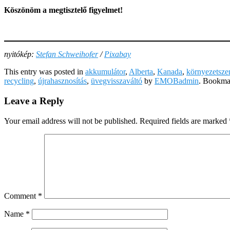
Köszönöm a megtisztelő figyelmet!
nyitókép:
Stefan Schweihofer
/
Pixabay
This entry was posted in
akkumulátor
,
Alberta
,
Kanada
,
környezetsze
recycling
,
újrahasznosítás
,
üvegvisszaváltó
by
EMOBadmin
. Bookma
Leave a Reply
Your email address will not be published.
Required fields are marked
Comment
*
Name
*