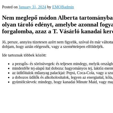
Posted on
January 31, 2024
by
EMOBadmin
Nem meglepő módon Alberta tartományban is
olyan tároló edényt, amelybe azonnal fogy
forgalomba, azaz a T. Vásárló kanadai ker
Jó, persze, annyira tüzetesen azért nem figyelik, szóval én már vál
dobjam, hogy aztán elégessék, vagy a szeméttelepen elföldeljék.
Ide tartoznak többek között:
a pezsgős- és sörösüvegek: és teljesen mindegy, melyik ország
mindenféle tej-alapú ital doboza: hagyományos tej, laktóz-mentes 
az üdítőitalok műanyag palackjai: Pepsi, Coca-Cola, vagy a szu
a dobozos üdítők és alkoholositalok, legyen az energiaital, kóla,
gyümölcslevek: mindegy, hogy kanadai Minute Maid, vagy magy