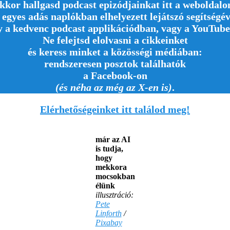
kkor hallgasd podcast epizódjainkat itt a weboldalo
 egyes adás naplókban elhelyezett lejátszó segítségév
y a kedvenc podcast applikációdban, vagy a YouTube
Ne felejtsd elolvasni a cikkeinket
és keress minket a közösségi médiában:
rendszeresen posztok találhatók
a Facebook-on
(és néha az még az X-en is)
.
Elérhetőségeinket itt találod meg!
már az AI
is tudja,
hogy
mekkora
mocsokban
élünk
illusztráció:
Pete
Linforth
/
Pixabay