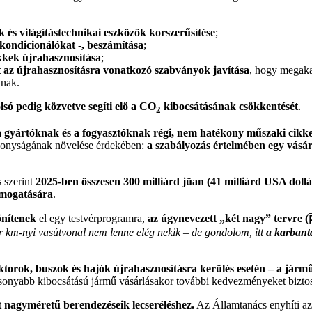
 és világítástechnikai eszközök korszerűsítése
;
gkondicionálókat -, beszámítása
;
kkek újrahasznosítása
;
t az újrahasznosításra vonatkozó szabványok javítása
, hogy megaka
anak.
lsó pedig közvetve segíti elő a CO
kibocsátásának csökkentését
.
2
gyártóknak és a fogyasztóknak régi, nem hatékony műszaki cikke
tékonyságának növelése érdekében:
a szabályozás értelmében egy vásá
 szerint
2025-ben összesen 300 milliárd jüan (41 milliárd USA dollá
ámogatására
.
önítenek
el egy testvérprogramra,
az úgynevezett „két nagy” tervre (
er km-nyi vasútvonal nem lenne elég nekik – de gondolom, itt
a karbanta
ktorok, buszok és hajók újrahasznosításra kerülés esetén – a járm
lacsonyabb kibocsátású jármű vásárlásakor további kedvezményeket bizto
t nagyméretű berendezéseik lecseréléshez.
Az Államtanács enyhíti az