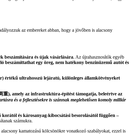
dályozzuk az embereket abban, hogy a jövőben is alacsony
k beszámítására és újak vásárlására
. Az újrahasznosítók egyéb
rló beszámíttathat egy öreg, nem hatékony benzinüzemű autót és
r) értékű ultrahosszú lejáratú, különleges államkötvényeket
两重), amely az infrastruktúra-építést támogatja, beleértve az
rtásra és a fejlesztésekre is szánnak meglehetősen komoly milliár
ű korától és károsanyag-kibocsátási besorolásától függően –
sítanak számukra.
 alacsony kamatozású kölcsönökre vonatkozó szabályokat, ezzel is