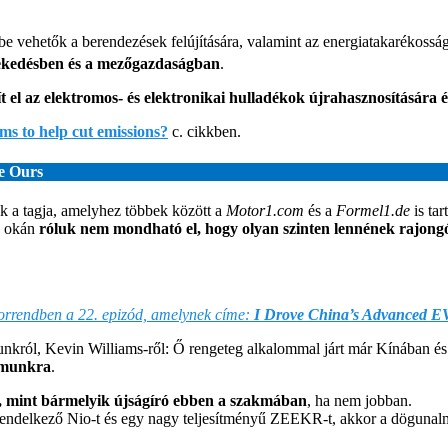
e vehetők a berendezések felújítására, valamint az energiatakarékossá
lekedésben és a mezőgazdaságban
.
nít el az elektromos- és elektronikai hulladékok újrahasznosítására é
s to help cut emissions?
c. cikkben.
e Ours
k a tagja, amelyhez többek között a
Motor1.com
és a
Formel1.de
is ta
k okán
róluk nem mondható el, hogy olyan szinten lennének rajongó
orrendben a 22. epizód, amelynek címe:
I Drove China’s Advanced E
unkról, Kevin Williams-ről: Ő rengeteg alkalommal járt már Kínában é
zámunkra
.
s, mint bármelyik újságíró ebben a szakmában
, ha nem jobban.
rendelkező Nio-t és egy nagy teljesítményű ZEEKR-t, akkor a dögunal