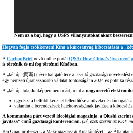
Nem az a baj, hogy a USPS villanyautókat akart beszerezn
Hogyan fogja csökkenteni Kína a károsanyag kibocsátását a „két 
A
CarbonBrief
nevű online portál
Q&A: How China’s ‘two new’ pol
is történik és mi fog történni Kínában
.
A „két új” (两新) névre hallgató terv a lassuló gazdasági növekedést ell
egy nemzeti újrahasznosító vállalat fontosságát a 2024-es politika rés
A „két új” tulajdonképpen nem mást, mint
a nagyméretű elektronikai
egyrészt a belföldi kereslet fellendítése a növekedés támogatás
valamint a berendezések hatékonyságának javítása a kibocsátá
A kommunista párt vezető ideológiai magazinja, a Qiushi szerint a
javítása” című gazdasági konferencián.
(Jé, ezek szerint az KKP 
Bai Quan professzor, a Makrogazdasági Kutatóintézet – az Államtanács 