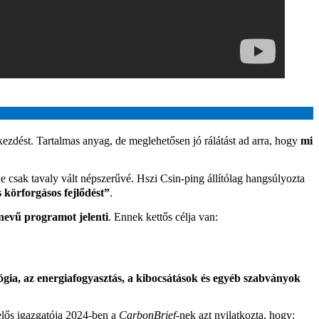
kezdést. Tartalmas anyag, de meglehetősen jó rálátást ad arra, hogy
mi
de csak tavaly vált népszerűvé. Hszi Csin-ping állítólag hangsúlyozta
s körforgásos fejlődést”
.
nevű programot jelenti
. Ennek kettős célja van:
lógia, az energiafogyasztás, a kibocsátások és egyéb szabványok
lelős igazgatója 2024-ben a
CarbonBrief
-nek azt nyilatkozta, hogy: