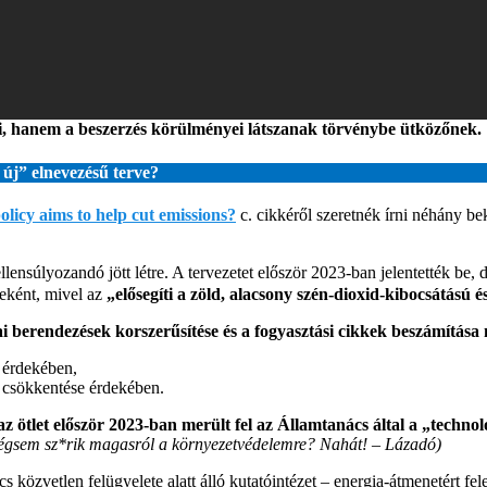
i, hanem a beszerzés körülményei látszanak törvénybe ütközőnek.
új” elnevezésű terve?
icy aims to help cut emissions?
c. cikkéről szeretnék írni néhány be
ensúlyozandó jött létre. A tervezetet először 2023-ban jelentették be, 
zeként, mivel az
„elősegíti a zöld, alacsony szén-dioxid-kibocsátású é
 berendezések korszerűsítése és a fogyasztási cikkek beszámítása 
a érdekében,
s csökkentése érdekében.
z ötlet először 2023-ban merült fel az Államtanács által a „techno
mégsem sz*rik magasról a környezetvédelemre? Nahát! – Lázadó)
közvetlen felügyelete alatt álló kutatóintézet – energia-átmenetért fe