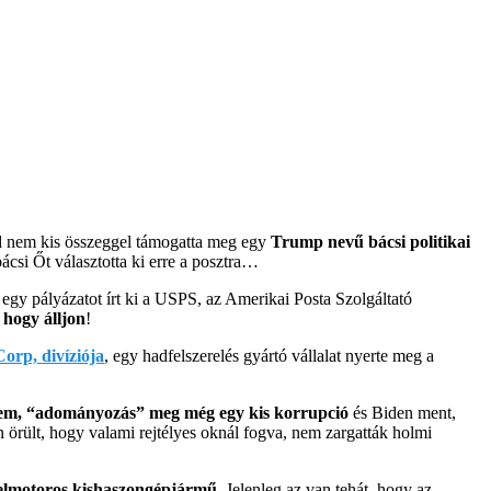
ajd nem kis összeggel támogatta meg egy
Trump nevű bácsi politikai
csi Őt választotta ki erre a posztra…
gy pályázatot írt ki a USPS, az Amerikai Posta Szolgáltató
 hogy álljon
!
orp, divíziója
, egy hadfelszerelés gyártó vállalat nyerte meg a
elem, “adományozás” meg még egy kis korrupció
és Biden ment,
örült, hogy valami rejtélyes oknál fogva, nem zargatták holmi
ízelmotoros kishaszongépjármű
. Jelenleg az van tehát, hogy az