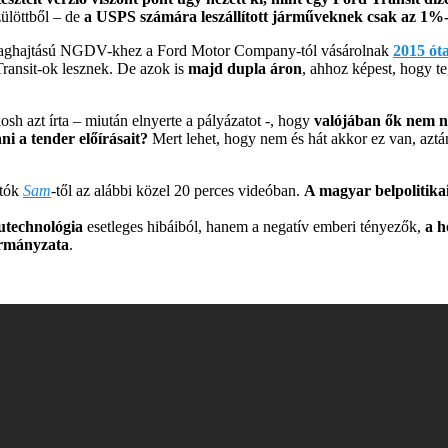
ülöttből – de
a USPS számára leszállított járműveknek csak az 1%-a 
 maghajtású NGDV-khez a Ford Motor Company-tól vásárolnak
2015 óta
Transit-ok lesznek. De azok is
majd dupla áron
, ahhoz képest, hogy t
h azt írta – miután elnyerte a pályázatot -, hogy
valójában ők nem n
ni a tender előírásait?
Mert lehet, hogy nem és hát akkor ez van, aztá
atók
Sam
-től az alábbi közel 20 perces videóban.
A magyar belpolitika
utechnológia
esetleges hibáiból, hanem a negatív emberi tényezők,
a h
ormányzata
.