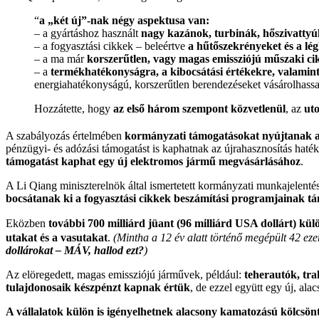
“
a „két új”-nak négy aspektusa van:
– a gyártáshoz használt
nagy kazánok, turbinák, hőszivattyúk
– a fogyasztási cikkek – beleértve
a hűtőszekrényeket és a lé
– a ma már
korszerűtlen, vagy magas emissziójú műszaki ci
– a
termékhatékonyságra, a kibocsátási értékekre, valamin
energiahatékonyságú, korszerűtlen berendezéseket vásárolhass
Hozzátette, hogy
az első három szempont közvetlenül
, az
uto
A szabályozás értelmében
kormányzati támogatásokat nyújtanak a 
pénzügyi- és adózási támogatást is kaphatnak az újrahasznosítás ha
támogatást kaphat egy új elektromos jármű megvásárlásához
.
A Li Qiang miniszterelnök által ismertetett kormányzati munkajelentés
bocsátanak ki a fogyasztási cikkek beszámítási programjainak t
Eközben
további 700 milliárd jüant (96 milliárd USA dollárt) kül
utakat és a vasutakat
.
(Mintha a
12 év alatt történő megép
ült 42 ez
dollárokat – MÁV, hallod ezt?
)
Az elöregedett, magas emissziójú járművek, például:
teherautók, tra
tulajdonosaik készpénzt kapnak értük
, de ezzel együtt egy új, a
A vállalatok külön is igényelhetnek alacsony kamatozású kölcsön