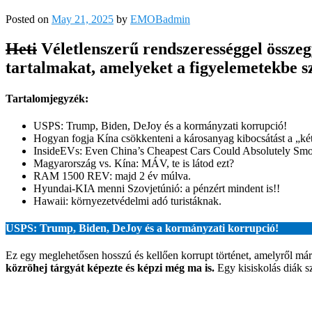
Posted on
May 21, 2025
by
EMOBadmin
Heti
Véletlenszerű rendszerességgel össze
tartalmakat, amelyeket a figyelemetekbe s
Tartalomjegyzék:
USPS: Trump, Biden, DeJoy és a kormányzati korrupció!
Hogyan fogja Kína csökkenteni a károsanyag kibocsátást a „két
InsideEVs: Even China’s Cheapest Cars Could Absolutely Sm
Magyarország vs. Kína: MÁV, te is látod ezt?
RAM 1500 REV: majd 2 év múlva.
Hyundai-KIA menni Szovjetúnió: a pénzért mindent is!!
Hawaii: környezetvédelmi adó turistáknak.
USPS: Trump, Biden, DeJoy és a kormányzati korrupció!
Ez egy meglehetősen hosszú és kellően korrupt történet, amelyről már m
közröhej tárgyát képezte és képzi még ma is.
Egy kisiskolás diák s