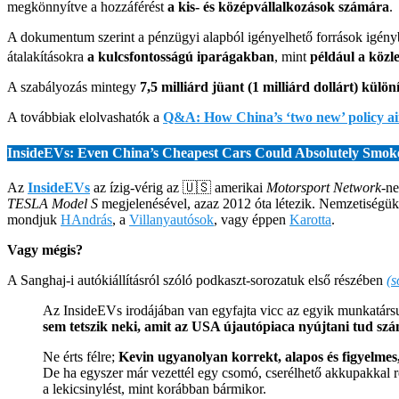
megkönnyítve a hozzáférést
a kis- és középvállalkozások számára
.
A dokumentum szerint a pénzügyi alapból igényelhető források igényb
átalakításokra
a kulcsfontosságú iparágakban
, mint
például a köz
A szabályozás mintegy
7,5 milliárd jüant (1 milliárd dollárt) külö
A továbbiak elolvashatók a
Q&A: How China’s ‘two new’ policy aim
InsideEVs: Even China’s Cheapest Cars Could Absolutely Smok
Az
InsideEVs
az ízig-vérig az 🇺🇸 amerikai
Motorsport Network
-ne
TESLA Model S
megjelenésével, azaz 2012 óta létezik. Nemzetiségü
mondjuk
HAndrás
, a
Villanyautósok
, vagy éppen
Karotta
.
Vagy mégis?
A Sanghaj-i autókiállításról szóló podkaszt-sorozatuk első részében
(s
Az InsideEVs irodájában van egyfajta vicc az egyik munkatárs
sem tetszik neki, amit az USA újautópiaca nyújtani tud s
Ne érts félre;
Kevin ugyanolyan korrekt, alapos és figyelme
De ha egyszer már vezettél egy csomó, cserélhető akkupakkal 
a lekicsinylést, mint korábban bármikor.