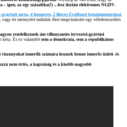
– igen, az egy százaléka(!) -, lesz tisztán elektromos NGDV
.
 gyártott soros, 4 hengeres, 2 literes EcoBoost benzinmotorokat
,
e, vagy én mennyiért tudnánk őket megvásárolni egy véletlenszerűen
agyon rendelkeznek ám villanyautós tervezési-gyártási
n kész. És ez valamiért
sem a demokrata, sem a republikánus
i viszonyokat ismerők számára lesznek benne ismerős üzleti- és
ozzá nem értés, a kapzsiság és a kisebb-nagyobb