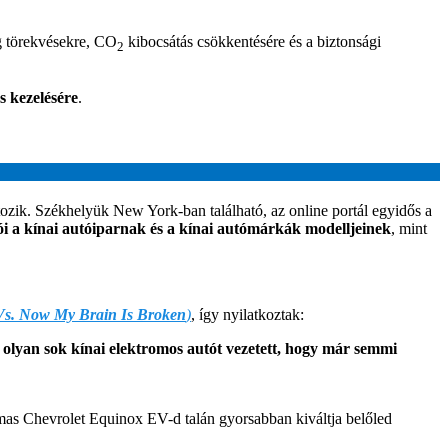
g törekvésekre, CO
kibocsátás csökkentésére és a biztonsági
2
s kezelésére
.
rtozik. Székhelyük New York-ban található, az online portál egyidős a
i a kínai autóiparnak és a kínai autómárkák modelljeinek
, mint
Vs. Now My Brain Is Broken
)
, így nyilatkoztak:
s
olyan sok kínai elektromos autót vezetett, hogy már semmi
mas Chevrolet Equinox EV-d talán gyorsabban kiváltja belőled