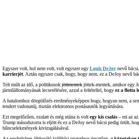
Egyszer volt, hol nem volt, volt egyszer egy
Louis DeJoy
nevű bácsi,
karrierjét
. Aztán egyszer csak, hogy, hogy nem, ez a DeJoy nevű bác
Telt múlt az idő, a politikusok
jöttmentek
jöttek-mentek, amikor egy Jo
járműállományának lecserélésére, azzal a feltétellel, hogy
ez a flotta
A hatalomhoz dörgölőzés eredményeképpen hogy, hogyan nem, a semm
tendert vadonatúj, tisztán elektromos postásautók legyártására.
Ezt megelőzően, ezalatt és még utána is volt
egy kis csalás
– mi az az
Trump másodszorra is eljött és ez a DeJoy nevű bácsi pedig örült, h
bűncselekmények kivizsgálásával.
Az egyhelyben álldogáló kiállítási prototípus ijesztően,
a közutakon t