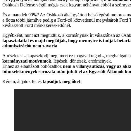
Oshkosh Defense végül mégis csak legyárt néhányat ebből a szörnysz
És a maradék 99%? Az Oshkosh által gyártott belső égésű motoros
a flotta többi járműve pedig a Ford-tól közvetlenül megvásárolt Ford 
kiválasztott Ford márkakereskedőnél.
Egyébként, mint azt megtudtuk, a kormánynak írt válaszában az Oshkos
tapasztalattal és majd meglátják, hogy mennyire is tudják betarta
admnisztrációt nem zavarta
.
A részletek – kapaszkodj meg, mert ez magával ragad -, meghallgath
kormányzati motívumok
, lépések, döntések, eredmények.
Ehhez az elbaltázott bohózathoz
nem a villanyautózás, vagy az akk
bűncselekmények sorozata után jutott el az Egyesült Államok k
Kérem, álljatok fel és
tapsoljuk meg őket
!