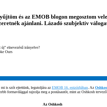
gyűjtöm és az EMOB blogon megosztom velete
zeretnék ajánlani. Lázadó szubjektív válog
 új” elnevezésű irányelve?
oke Ours
i is szót ejtettünk, legutoljára az
EMOB 16. epizódjában
. Az
Oshko
zebb formavilággal rajzolja meg a postásautót, mint az Oshkosh tervező
Az Oshkosh