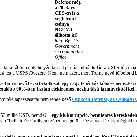
Defense még
a 2023. évi
CES-en is a
végtelenül
csúnya
NGDV-t
állította ki!
fotó: By U.S.
Government
Accountability
Office
 aki korábbi munkahelyén kicsalt pár tíz millió dollárt a USPS-től, m
si lett a USPS fővezére. Nem, nem azért, mert Trump nevű félbolond bá
e Biden nevű bácsi beköltözött egy nagy fehér házikóba és nemsokára e
 legalább 90%-ban tisztán elektromos meghajtású járművekből kell,
iféle tapasztalattal nem rendelkező
Oshkosh Defense, az Oshkosh C
 53 millió USD, nemde? -,
egy kis korrupció, bennfentes keresked
ogy a “befektetése” milyen szépen megtérült. De annak DeJoy mégjobban 
esztelt verzió viszont pont úgy nézett ki, mint egy Ford Transit d