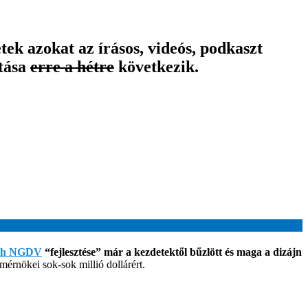
k azokat az írásos, videós, podkaszt
atása
erre a hétre
következik.
sh NGDV
“fejlesztése” már a kezdetektől bűzlött és maga a dizájn
mérnökei sok-sok millió dollárért.