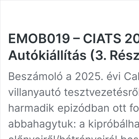
EMOB019 – CIATS 20
Autókiállítás (3. Rés
Beszámoló a 2025. évi Calg
villanyautó tesztvezetésrő
harmadik epizódban ott fo
abbahagytuk: a kipróbálha